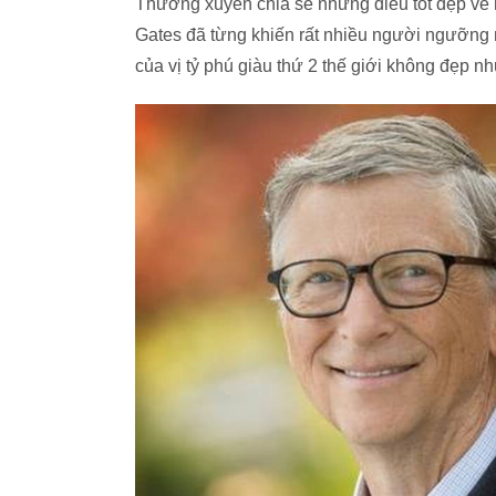
Thường xuyên chia sẻ những điều tốt đẹp về n
Gates đã từng khiến rất nhiều người ngưỡng
của vị tỷ phú giàu thứ 2 thế giới không đẹp 