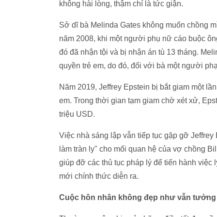
không hài lòng, thậm chí là tức giận.
Sở dĩ bà Melinda Gates không muốn chồng mình
năm 2008, khi một người phụ nữ cáo buộc ông 
đó đã nhận tội và bị nhận án tù 13 tháng. Mel
quyền trẻ em, do đó, đối với bà một người ph
Năm 2019, Jeffrey Epstein bị bắt giam một lầ
em. Trong thời gian tạm giam chờ xét xử, Epst
triệu USD.
Việc nhà sáng lập vẫn tiếp tục gặp gỡ Jeffre
làm tràn ly" cho mối quan hệ của vợ chồng Bil
giúp đỡ các thủ tục pháp lý để tiến hành việc
mới chính thức diễn ra.
Cuộc hôn nhân không đẹp như vẫn tưởng