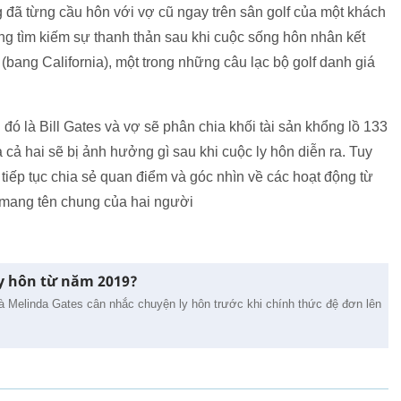
g đã từng cầu hôn với vợ cũ ngay trên sân golf của một khách
ng tìm kiếm sự thanh thản sau khi cuộc sống hôn nhân kết
 (bang California), một trong những câu lạc bộ golf danh giá
ó là Bill Gates và vợ sẽ phân chia khối tài sản khổng lồ 133
 cả hai sẽ bị ảnh hưởng gì sau khi cuộc ly hôn diễn ra. Tuy
 tiếp tục chia sẻ quan điểm và góc nhìn về các hoạt động từ
n mang tên chung của hai người
ly hôn từ năm 2019?
à Melinda Gates cân nhắc chuyện ly hôn trước khi chính thức đệ đơn lên