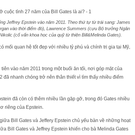
iếng Jeffrey Epstein vào năm 2011. Theo thứ tự từ trái sang: James
organ vào thời điểm đó), Lawrence Summers (cựu Bộ trưởng Ngân
 Nikolic (cố vấn khoa học của quỹ từ thiện Bill&Melinda Gates).
có mối quan hệ tốt đẹp với nhiều tỷ phú và chính trị gia tại Mỹ,
u tiên vào năm 2011 trong một buổi ăn tối, nơi góp mặt của
 2 đã nhanh chóng trở nên thân thiết vì tìm thấy nhiều điểm
Epstein đã còn có thêm nhiều lần gặp gỡ, trong đó Gates nhiều
ơ riêng của Epstein.
giữa Bill Gates và Jeffery Epstein chủ yếu bàn về những hoạt
iữa Bill Gates và Jeffrey Epstein khiến cho bà Melinda Gates