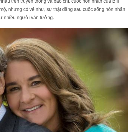
hau trên truyền thông và báo chí, cuộc hôn nhân của Bill
 mộ, nhưng có vẻ như, sự thật đằng sau cuộc sống hôn nhân
như nhiều người vẫn tưởng.