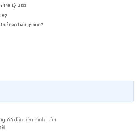
ản 145 tỷ USD
n vợ
n thế nào hậu ly hôn?