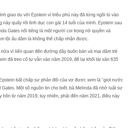
 giao du với Epstein vì triệu phú này đã từng ngồi tù vào
này quấy rối tình dục con gái 14 tuổi của mình. Epstein sau
inda Gates nổi tiếng là một người coi trọng nữ quyền và
ạm tội ấu dâm là không thể chấp nhận được.
n nữa vì liên quan đến đường dây buôn bán và mại dâm trẻ
ein đã treo cổ tự vẫn vào năm 2019, để lại khối tài sản 635
y Epstein bất chấp sự phản đối của vợ được xem là "giọt nước
l Gates. Một số nguồn tin cho biết, bà Melinda đã nhờ luật sư
 ly hôn từ năm 2019, tuy nhiên, phải đến năm 2021, điều này