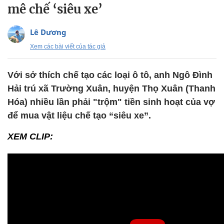
mê chế ‘siêu xe’
Lê Dương
Xem các bài viết của tác giả
Với sở thích chế tạo các loại ô tô, anh Ngô Đình
Hải trú xã Trường Xuân, huyện Thọ Xuân (Thanh
Hóa) nhiều lần phải "trộm" tiền sinh hoạt của vợ
để mua vật liệu chế tạo “siêu xe”.
XEM CLIP: