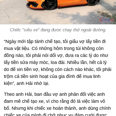
Chiếc "siêu xe" đang được chạy thử ngoài đường.
“Ngày mới tập tành chế tạo, tôi giấu vợ lấy tiền đi
mua vật liệu. Có những hôm trong túi không còn
đồng nào, tôi phải nói dối vợ, đưa ra các lý do như
lấy tiền sửa máy móc, loa đài. Nhiều lần, hết cả lý
do để xin tiền vợ, không còn cách nào khác, tôi phải
trộm cả tiền sinh hoạt của gia đình để mua linh
kiện”, anh Hải nhớ lại.
Theo anh Hải, ban đầu vợ anh phản đối việc anh
đam mê chế tạo xe, vì cho rằng đó là việc làm vô
bổ. Nhưng khi chiếc xe hoàn thành, anh dùng chính
chiếc xe của mình đi chở phục vụ đám cưới được