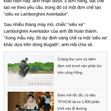
Đầu năm nay, anh nhận được 3 đơn hàng, đặt chế
tạo xe theo yêu cầu, trong đó có một đơn chế tạo
“siêu xe Lamborghini Aventador”.
Sau nhiều tháng mày mò, chiếc “siêu xe”
Lamborghini Aventador của anh đã hoàn thành.
“Xong mẫu này, tôi dự định sáng chế ra một 'siêu xe'
khác dựa trên dòng Bugatti”, anh Hải chia sẻ.
Chàng thợ sơn và niềm
đam mê trượt ván phản lực
trên sông Hồng
Đam mê tốc độ, cô dâu
TP.HCM lái xe 1.800 phân
khối vào lễ đường