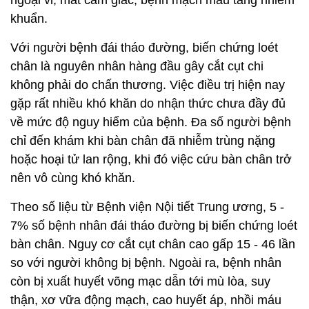
ngoại vi, mất cảm giác, bệnh mạch máu tăng nhiễm
khuẩn.
Với người bệnh đái tháo đường, biến chứng loét
chân là nguyên nhân hàng đầu gây cắt cụt chi
không phải do chấn thương. Việc điều trị hiện nay
gặp rất nhiều khó khăn do nhận thức chưa đầy đủ
về mức độ nguy hiểm của bệnh. Đa số người bệnh
chỉ đến khám khi bàn chân đã nhiễm trùng nặng
hoặc hoại tử lan rộng, khi đó việc cứu bàn chân trở
nên vô cùng khó khăn.
Theo số liệu từ Bệnh viện Nội tiết Trung ương, 5 -
7% số bệnh nhân đái tháo đường bị biến chứng loét
bàn chân. Nguy cơ cắt cụt chân cao gấp 15 - 46 lần
so với người không bị bệnh. Ngoài ra, bệnh nhân
còn bị xuất huyết võng mạc dẫn tới mù lòa, suy
thận, xơ vữa động mạch, cao huyết áp, nhồi máu