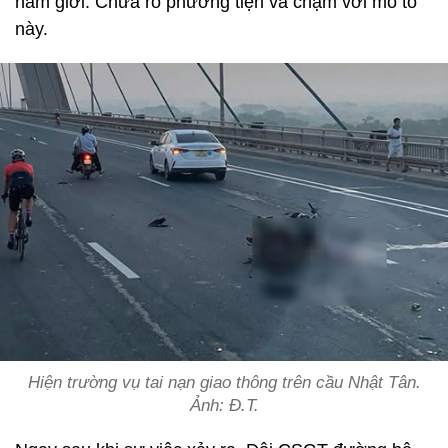
nam giới. Chưa rõ phương tiện va chạm với mô tô
này.
Hiện trường vụ tai nạn giao thông trên cầu Nhật Tân.
Ảnh: Đ.T.