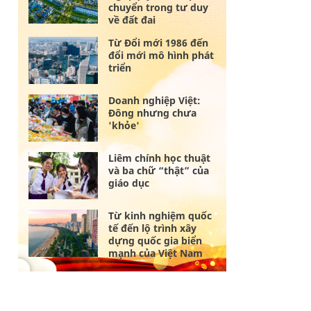
chuyển trong tư duy
về đất đai
Từ Đổi mới 1986 đến
đổi mới mô hình phát
triển
Doanh nghiệp Việt:
Đông nhưng chưa
'khỏe'
Liêm chính học thuật
và ba chữ “thật” của
giáo dục
Từ kinh nghiệm quốc
tế đến lộ trình xây
dựng quốc gia biển
mạnh của Việt Nam