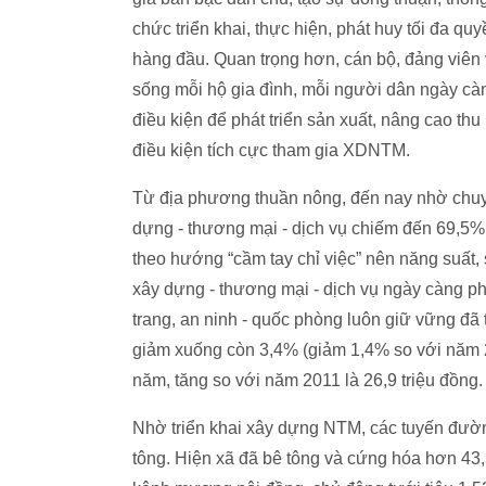
chức triển khai, thực hiện, phát huy tối đa q
hàng đầu. Quan trọng hơn, cán bộ, đảng viê
sống mỗi hộ gia đình, mỗi người dân ngày càn
điều kiện để phát triển sản xuất, nâng cao t
điều kiện tích cực tham gia XDNTM.
Từ địa phương thuần nông, đến nay nhờ chuyể
dựng - thương mại - dịch vụ chiếm đến 69,5
theo hướng “cầm tay chỉ việc” nên năng suất, s
xây dựng - thương mại - dịch vụ ngày càng ph
trang, an ninh - quốc phòng luôn giữ vững 
giảm xuống còn 3,4% (giảm 1,4% so với năm 2
năm, tăng so với năm 2011 là 26,9 triệu đồng.
Nhờ triển khai xây dựng NTM, các tuyến đườ
tông. Hiện xã đã bê tông và cứng hóa hơn 43