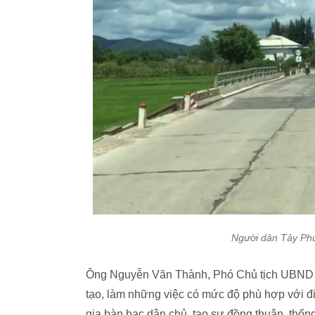
Người dân Tây Phú
Ông Nguyễn Văn Thành, Phó Chủ tịch UBND x
tạo, làm những việc có mức độ phù hợp với đ
gia bàn bạc dân chủ, tạo sự đồng thuận, thốn