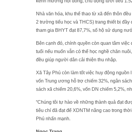
kênh mương nội đồng, chủ động tưới tiêu 1.52
Nhà văn hóa, khu thể thao từ xã đến thôn đều
2 trường tiểu học và THCS) trang thiết bị đầy
tham gia BHYT đạt 87,7%, số hộ sử dụng nư
Bên cạnh đó, chính quyền còn quan tâm việc đ
tuổi nếu muốn vẫn có thể học nghề chăn nuôi
đều giúp người dân cải thiện thu nhập.
Xã Tây Phú còn làm tốt việc huy động nguồn l
vốn Trung ương hỗ trợ chiếm 32%, ngân sách
sách xã chiếm 20,6%, vốn DN chiếm 5,2%, n
“Chúng tôi tự hào về những thành quả đạt đượ
tiêu chí đã đạt để XDNTM nâng cao trong thờ
Phú nhấn mạnh.
Ngọc Trang