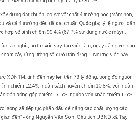
4/ 1.748 ha đất nông nghiệp, đạt tỷ lệ 87,2%.
 xây dựng đạt chuẩn, cơ sở vật chất 4 trường học (mầm non,
 đủ và cả 4 trường đều đã đạt chuẩn Quốc gia; tỷ lệ người dân
ớc hợp vệ sinh chiếm 99,4% (67,7% sử dụng nước máy)…
ào tạo nghề, hỗ trợ vốn vay, tạo việc làm, ngay cả người cao
, chăm cây rừng, trồng sả dưới tán rừng… Những việc này
ực XDNTM, tính đến nay lên trên 73 tỷ đồng, trong đó nguồn
 tỉnh chiếm 12,4%, ngân sách huyện chiếm 10,8%, vốn ngân
hân dân đóng góp chiếm 17,5%, nguồn vốn khác chiếm 1,6%.
c, song sẽ tiếp tục phấn đấu để nâng cao chất lượng các
i gian đến” - ông Nguyễn Văn Sơn, Chủ tịch UBND xã Tây