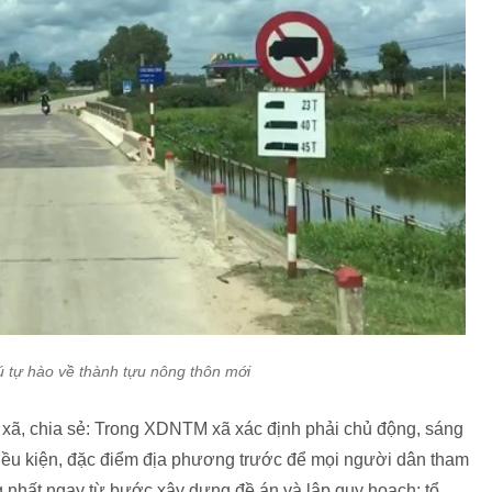
 tự hào về thành tựu nông thôn mới
ã, chia sẻ: Trong XDNTM xã xác định phải chủ động, sáng
iều kiện, đặc điểm địa phương trước để mọi người dân tham
g nhất ngay từ bước xây dựng đề án và lập quy hoạch; tổ