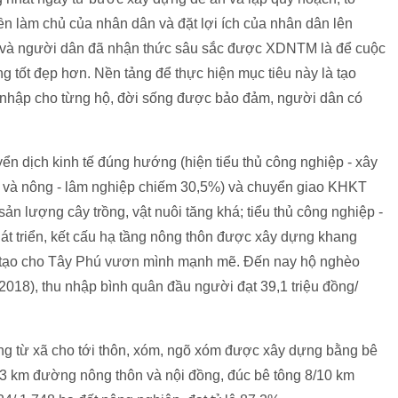
uyền làm chủ của nhân dân và đặt lợi ích của nhân dân lên
n và người dân đã nhận thức sâu sắc được XDNTM là để cuộc
g tốt đẹp hơn. Nền tảng để thực hiện mục tiêu này là tạo
hu nhập cho từng hộ, đời sống được bảo đảm, người dân có
n dịch kinh tế đúng hướng (hiện tiểu thủ công nghiệp - xây
% và nông - lâm nghiệp chiếm 30,5%) và chuyển giao KHKT
ản lượng cây trồng, vật nuôi tăng khá; tiểu thủ công nghiệp -
át triển, kết cấu hạ tầng nông thôn được xây dựng khang
đã tạo cho Tây Phú vươn mình mạnh mẽ. Đến nay hộ nghèo
018), thu nhập bình quân đầu người đạt 39,1 triệu đồng/
ng từ xã cho tới thôn, xóm, ngõ xóm được xây dựng bằng bê
,3 km đường nông thôn và nội đồng, đúc bê tông 8/10 km