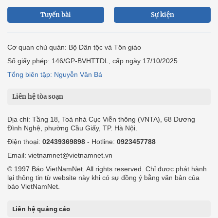
Tuyến bài
Sự kiện
Cơ quan chủ quản: Bộ Dân tộc và Tôn giáo
Số giấy phép: 146/GP-BVHTTDL, cấp ngày 17/10/2025
Tổng biên tập: Nguyễn Văn Bá
Liên hệ tòa soạn
Địa chỉ: Tầng 18, Toà nhà Cục Viễn thông (VNTA), 68 Dương
Đình Nghệ, phường Cầu Giấy, TP. Hà Nội.
Điện thoại:
02439369898
- Hotline:
0923457788
Email: vietnamnet@vietnamnet.vn
© 1997 Báo VietNamNet. All rights reserved. Chỉ được phát hành
lại thông tin từ website này khi có sự đồng ý bằng văn bản của
báo VietNamNet.
Liên hệ quảng cáo