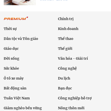
Chính trị
Thời sự
Kinh doanh
Dân tộc và Tôn giáo
Thể thao
Giáo dục
Thế giới
Đời sống
Văn hóa - Giải trí
Sức khỏe
Công nghệ
Ô tô xe máy
Du lịch
Bất động sản
Bạn đọc
Tuần Việt Nam
Công nghiệp hỗ trợ
Giảm nghèo bền vững
Nông thôn mới