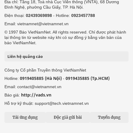
Địa chỉ: Tầng 18, Toà nhà Cục Viễn thông (VNTA), 68 Dương
Đình Nghệ, phường Cầu Giấy, TP. Hà Nội.
Điện thoại:
02439369898
- Hotline:
0923457788
Email: vietnamnet@vietnamnet.vn
© 1997 Báo VietNamNet. All rights reserved. Chỉ được phát hành
lại thông tin từ website này khi có sự đồng ý bằng văn bản của
báo VietNamNet.
Liên hệ quảng cáo
Công ty Cổ phần Truyền thông VietNamNet
0919405885 (Hà Nội)
0919435885 (Tp.HCM)
Hotline:
-
Email: contact@vietnamnet.vn
http://vads.vn
Báo giá:
Hỗ trợ kỹ thuật: support@tech.vietnamnet.vn
Tải ứng dụng
Độc giả gửi bài
Tuyển dụng