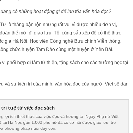
à đang có những hoạt động gì để lan tỏa văn hóa đọc?
Tư là tháng bận rộn nhưng rất vui vì được nhiều đơn vị,
đoàn thể mời đi giao lưu. Tôi cũng sắp xếp để có thể thực
uốc gia Hà Nội, Học viện Công nghệ Bưu chính Viễn thông,
ộ công chức huyện Tam Đảo cùng một huyện ở Yên Bái.
vị phối hợp đi làm từ thiện, tặng sách cho các trường học tại
u và sự kiên trì của mình, văn hóa đọc của người Việt sẽ dần
trí tuệ từ việc đọc sách
rị, lợi ích thiết thực của việc đọc và hướng tới Ngày Phụ nữ Việt
 tại Hà Nội, gần 1.000 phụ nữ đã có cơ hội được giao lưu, trò
và phương pháp nuôi dạy con.