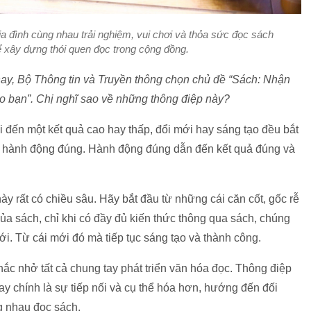
ia đình cùng nhau trải nghiệm, vui chơi và thỏa sức đọc sách
ể xây dựng thói quen đọc trong cộng đồng.
ay, Bộ Thông tin và Truyền thông chọn chủ đề “Sách: Nhận
cho bạn”. Chị nghĩ sao về những thông điệp này?
đi đến một kết quả cao hay thấp, đổi mới hay sáng tạo đều bắt
 hành động đúng. Hành động đúng dẫn đến kết quả đúng và
ày rất có chiều sâu. Hãy bắt đầu từ những cái căn cốt, gốc rễ
của sách, chỉ khi có đầy đủ kiến thức thông qua sách, chúng
ới. Từ cái mới đó mà tiếp tục sáng tạo và thành công.
hắc nhở tất cả chung tay phát triển văn hóa đọc. Thông điệp
ay chính là sự tiếp nối và cụ thể hóa hơn, hướng đến đối
g nhau đọc sách.