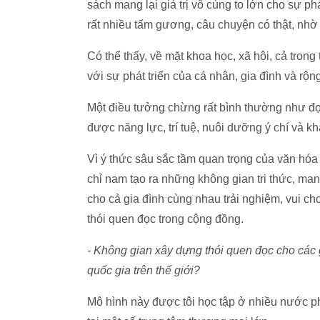
sách mang lại giá trị vô cùng to lớn cho sự 
rất nhiều tấm gương, câu chuyện có thật, nhờ
Có thể thấy, về mặt khoa học, xã hội, cả trong 
với sự phát triển của cá nhân, gia đình và rộn
Một điều tưởng chừng rất bình thường như đọ
được năng lực, trí tuệ, nuôi dưỡng ý chí và k
Vì ý thức sâu sắc tầm quan trọng của văn hóa
chỉ nam tạo ra những không gian tri thức, ma
cho cả gia đình cùng nhau trải nghiệm, vui c
thói quen đọc trong cộng đồng.
- Không gian xây dựng thói quen đọc cho các g
quốc gia trên thế giới?
Mô hình này được tôi học tập ở nhiều nước ph