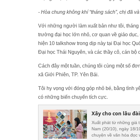
- Hòa chung không khí “tháng sách”, chị đã v
Với những người làm xuất bản như tôi, tháng 
trường đại học lớn nhỏ, cơ quan về giáo dục, 
hiện 10 talkshow trong dịp này tại Đại học Q
Đại học Thái Nguyên, và các thầy cô, cán b
Cách đây một tuần, chúng tôi cùng một số đơn 
xã Giới Phiên, TP. Yên Bái.
Tôi hy vọng với đóng góp nhỏ bé, bằng tình yê
có những biến chuyển tích cực.
Xây cho con lâu đài 
Xuất phát từ những giá t
Nam (20/10), ngày 18/10
chuyện về văn hóa đọc 