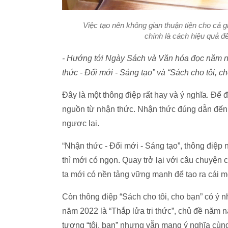
Việc tạo nên không gian thuận tiện cho cả g
chính là cách hiệu quả đ
- Hướng tới Ngày Sách và Văn hóa đọc năm n
thức - Đổi mới - Sáng tạo” và “Sách cho tôi, 
Đây là một thông điệp rất hay và ý nghĩa. Để 
nguồn từ nhận thức. Nhận thức đúng dẫn đến
ngược lại.
“Nhận thức - Đổi mới - Sáng tạo”, thông điệp n
thì mới có ngọn. Quay trở lại với câu chuyện 
ta mới có nền tảng vững mạnh để tạo ra cái m
Còn thông điệp “Sách cho tôi, cho bạn” có ý n
năm 2022 là “Thắp lửa tri thức”, chủ đề năm n
tượng “tôi, bạn” nhưng vẫn mang ý nghĩa cùn