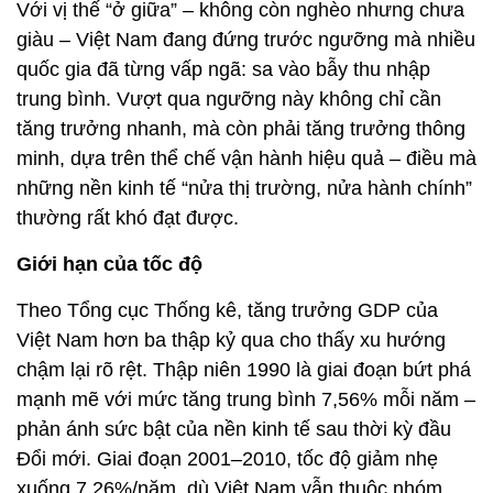
Với vị thế “ở giữa” – không còn nghèo nhưng chưa
giàu – Việt Nam đang đứng trước ngưỡng mà nhiều
quốc gia đã từng vấp ngã: sa vào bẫy thu nhập
trung bình. Vượt qua ngưỡng này không chỉ cần
tăng trưởng nhanh, mà còn phải tăng trưởng thông
minh, dựa trên thể chế vận hành hiệu quả – điều mà
những nền kinh tế “nửa thị trường, nửa hành chính”
thường rất khó đạt được.
Giới hạn của tốc độ
Theo Tổng cục Thống kê, tăng trưởng GDP của
Việt Nam hơn ba thập kỷ qua cho thấy xu hướng
chậm lại rõ rệt. Thập niên 1990 là giai đoạn bứt phá
mạnh mẽ với mức tăng trung bình 7,56% mỗi năm –
phản ánh sức bật của nền kinh tế sau thời kỳ đầu
Đổi mới. Giai đoạn 2001–2010, tốc độ giảm nhẹ
xuống 7,26%/năm, dù Việt Nam vẫn thuộc nhóm