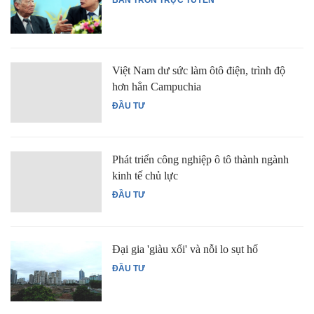
BÀN TRÒN TRỰC TUYẾN
Việt Nam dư sức làm ôtô điện, trình độ
hơn hẳn Campuchia
ĐẦU TƯ
Phát triển công nghiệp ô tô thành ngành
kinh tế chủ lực
ĐẦU TƯ
Đại gia 'giàu xổi' và nỗi lo sụt hố
ĐẦU TƯ