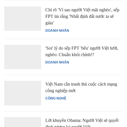
Chỉ rõ 'Vì sao người Việt mãi nghèo', sếp
FPT tin rằng 'Nhất định đất nước ta sẽ
giàu'
DOANH NHÂN
'Soi' lý do sếp FPT 'bêu' người Việt lười,
nghèo: Chuẩn khỏi chỉnh!?
DOANH NHÂN
Việt Nam cần tranh thủ cuộc cách mạng
công nghiệp mới
CÔNG NGHỆ
Lời khuyên Obama: Người Việt sẽ quyết
định tương lai người Việt