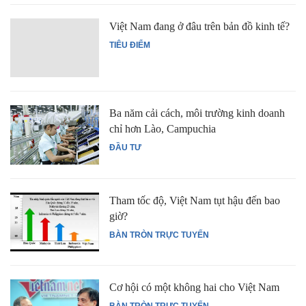
Việt Nam đang ở đâu trên bản đồ kinh tế?
TIÊU ĐIỂM
Ba năm cải cách, môi trường kinh doanh
chỉ hơn Lào, Campuchia
ĐẦU TƯ
Tham tốc độ, Việt Nam tụt hậu đến bao
giờ?
BÀN TRÒN TRỰC TUYẾN
Cơ hội có một không hai cho Việt Nam