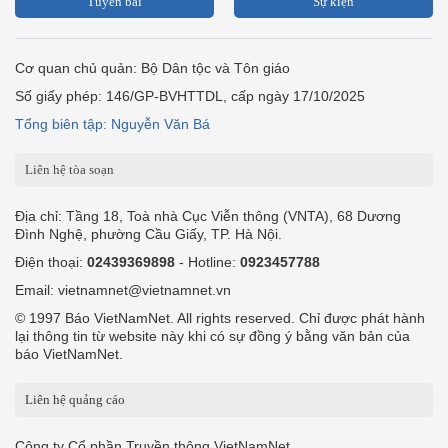
Tuyến bài
Sự kiện
Cơ quan chủ quản: Bộ Dân tộc và Tôn giáo
Số giấy phép: 146/GP-BVHTTDL, cấp ngày 17/10/2025
Tổng biên tập: Nguyễn Văn Bá
Liên hệ tòa soạn
Địa chỉ: Tầng 18, Toà nhà Cục Viễn thông (VNTA), 68 Dương
Đình Nghệ, phường Cầu Giấy, TP. Hà Nội.
Điện thoại:
02439369898
- Hotline:
0923457788
Email: vietnamnet@vietnamnet.vn
© 1997 Báo VietNamNet. All rights reserved. Chỉ được phát hành
lại thông tin từ website này khi có sự đồng ý bằng văn bản của
báo VietNamNet.
Liên hệ quảng cáo
Công ty Cổ phần Truyền thông VietNamNet