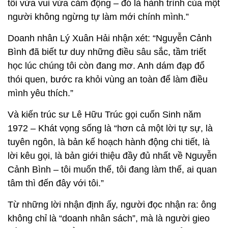
tôi vừa vui vừa cảm động – đó là hành trình của một
người không ngừng tự làm mới chính mình.”
Doanh nhân Lý Xuân Hải nhận xét: “Nguyễn Cảnh
Bình đã biết tư duy những điều sâu sắc, tầm triết
học lúc chúng tôi còn đang mơ. Anh dám đạp đổ
thói quen, bước ra khỏi vùng an toàn để làm điều
mình yêu thích.”
Và kiến trúc sư Lê Hữu Trúc gọi cuốn Sinh năm
1972 – Khát vọng sống là “hơn cả một lời tự sự, là
tuyên ngôn, là bản kế hoạch hành động chi tiết, là
lời kêu gọi, là bản giới thiệu đầy đủ nhất về Nguyễn
Cảnh Bình – tôi muốn thế, tôi đang làm thế, ai quan
tâm thì đến đây với tôi.”
Từ những lời nhận định ấy, người đọc nhận ra: ông
không chỉ là “doanh nhân sách”, mà là người gieo