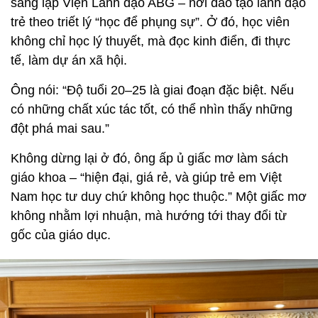
sáng lập Viện Lãnh đạo ABG – nơi đào tạo lãnh đạo
trẻ theo triết lý “học để phụng sự”. Ở đó, học viên
không chỉ học lý thuyết, mà đọc kinh điển, đi thực
tế, làm dự án xã hội.
Ông nói: “Độ tuổi 20–25 là giai đoạn đặc biệt. Nếu
có những chất xúc tác tốt, có thể nhìn thấy những
đột phá mai sau.”
Không dừng lại ở đó, ông ấp ủ giấc mơ làm sách
giáo khoa – “hiện đại, giá rẻ, và giúp trẻ em Việt
Nam học tư duy chứ không học thuộc.” Một giấc mơ
không nhằm lợi nhuận, mà hướng tới thay đổi từ
gốc của giáo dục.