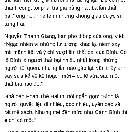
thử làm nền tảng iPub rồi phải dừng lại. “Để có một
thành công, tôi phải trả giá bằng hai, ba lần thất
bại,” ông nói, nhẹ tênh nhưng không giấu được sự
từng trải.
Nguyễn Thanh Giang, bạn phổ thông của ông, viết:
“Ngạc nhiên vì những tư tưởng khác lạ, niềm say
mê mãnh liệt và ý chí vượt lên thất bại của Bình. Có
lẽ Bình là người thất bại nhiều nhất trong những
người tôi quen, nhưng lần nào gặp lại, vẫn thấy anh
say sưa kể về kế hoạch mới – có lẽ vừa sau một
thất bại nào đó.”
Nhà báo Phan Thế Hải thì nói ngắn gọn: “Bình là
người quyết liệt, đi nhiều, đọc nhiều, uyên bác và
rất mê sách. Nhưng mê đến mức như Cảnh Bình thì
e chỉ có một.”