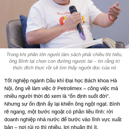
Trong khi phần lớn người làm sách phải chiều thị hiếu,
ông Bình lại chọn con đường ngược lại – tin rằng tri
thức đích thực rồi sẽ tìm thấy người đọc của nó
Tốt nghiệp ngành Dầu khí Đại học Bách khoa Hà
Nội, ông về làm việc ở Petrolimex – công việc mà
nhiều người thời đó xem là “ổn định suốt đời”.
Nhưng sự ổn định ấy lại khiến ông ngột ngạt. Bình
rẽ ngang, một bước ngoặt có phần liều lĩnh: rời
doanh nghiệp nhà nước để bước vào lĩnh vực xuất
bản – nơi rủi ro thì nhiều, lợi nhuận thì ít.