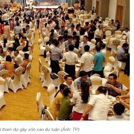
i tham dự gây xôn xao dư luận (Ảnh: TP)