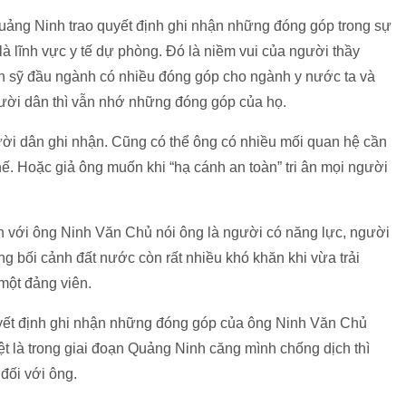
ng Ninh trao quyết định ghi nhận những đóng góp trong sự
t là lĩnh vực y tế dự phòng. Đó là niềm vui của người thầy
ến sỹ đầu ngành có nhiều đóng góp cho ngành y nước ta và
người dân thì vẫn nhớ những đóng góp của họ.
ời dân ghi nhận. Cũng có thể ông có nhiều mối quan hệ cần
 Hoặc giả ông muốn khi “hạ cánh an toàn” tri ân mọi người
n với ông Ninh Văn Chủ nói ông là người có năng lực, người
rong bối cảnh đất nước còn rất nhiều khó khăn khi vừa trải
một đảng viên.
uyết định ghi nhận những đóng góp của ông Ninh Văn Chủ
ệt là trong giai đoạn Quảng Ninh căng mình chống dịch thì
đối với ông.