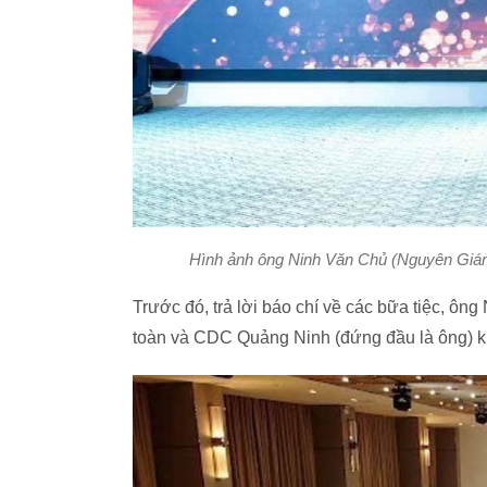
Hình ảnh ông Ninh Văn Chủ (Nguyên Giám 
Trước đó, trả lời báo chí về các bữa tiệc, ôn
toàn và CDC Quảng Ninh (đứng đầu là ông) kh