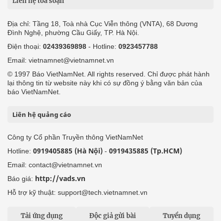
Liên hệ tòa soạn
Địa chỉ: Tầng 18, Toà nhà Cục Viễn thông (VNTA), 68 Dương
Đình Nghệ, phường Cầu Giấy, TP. Hà Nội.
Điện thoại:
02439369898
- Hotline:
0923457788
Email: vietnamnet@vietnamnet.vn
© 1997 Báo VietNamNet. All rights reserved. Chỉ được phát hành
lại thông tin từ website này khi có sự đồng ý bằng văn bản của
báo VietNamNet.
Liên hệ quảng cáo
Công ty Cổ phần Truyền thông VietNamNet
0919405885 (Hà Nội)
0919435885 (Tp.HCM)
Hotline:
-
Email: contact@vietnamnet.vn
http://vads.vn
Báo giá:
Hỗ trợ kỹ thuật: support@tech.vietnamnet.vn
Tải ứng dụng
Độc giả gửi bài
Tuyển dụng