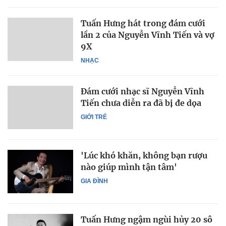
Tuấn Hưng hát trong đám cưới
lần 2 của Nguyễn Vĩnh Tiến và vợ
9X
NHẠC
Đám cưới nhạc sĩ Nguyễn Vĩnh
Tiến chưa diễn ra đã bị đe dọa
GIỚI TRẺ
'Lúc khó khăn, không bạn rượu
nào giúp mình tận tâm'
GIA ĐÌNH
Tuấn Hưng ngậm ngùi hủy 20 sô