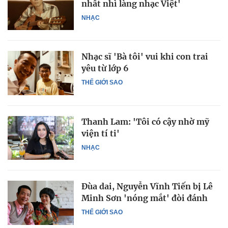
nhất nhì làng nhạc Việt'
NHẠC
Nhạc sĩ 'Bà tôi' vui khi con trai
yêu từ lớp 6
THẾ GIỚI SAO
Thanh Lam: 'Tôi có cậy nhờ mỹ
viện tí ti'
NHẠC
Đùa dai, Nguyễn Vĩnh Tiến bị Lê
Minh Sơn 'nóng mắt' đòi đánh
THẾ GIỚI SAO