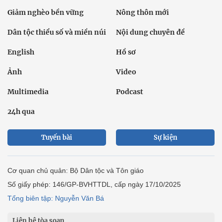
Giảm nghèo bền vững
Nông thôn mới
Dân tộc thiểu số và miền núi
Nội dung chuyên đề
English
Hồ sơ
Ảnh
Video
Multimedia
Podcast
24h qua
Tuyến bài
Sự kiện
Cơ quan chủ quản: Bộ Dân tộc và Tôn giáo
Số giấy phép: 146/GP-BVHTTDL, cấp ngày 17/10/2025
Tổng biên tập: Nguyễn Văn Bá
Liên hệ tòa soạn