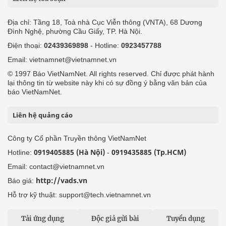
Địa chỉ: Tầng 18, Toà nhà Cục Viễn thông (VNTA), 68 Dương
Đình Nghệ, phường Cầu Giấy, TP. Hà Nội.
Điện thoại:
02439369898
- Hotline:
0923457788
Email: vietnamnet@vietnamnet.vn
© 1997 Báo VietNamNet. All rights reserved. Chỉ được phát hành
lại thông tin từ website này khi có sự đồng ý bằng văn bản của
báo VietNamNet.
Liên hệ quảng cáo
Công ty Cổ phần Truyền thông VietNamNet
0919405885 (Hà Nội)
0919435885 (Tp.HCM)
Hotline:
-
Email: contact@vietnamnet.vn
http://vads.vn
Báo giá:
Hỗ trợ kỹ thuật: support@tech.vietnamnet.vn
Tải ứng dụng
Độc giả gửi bài
Tuyển dụng