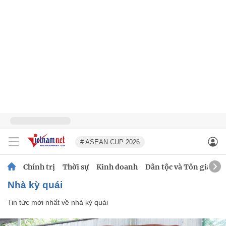
# ASEAN CUP 2026
Chính trị
Thời sự
Kinh doanh
Dân tộc và Tôn giáo
nhà kỳ quái
Tin tức mới nhất về
nhà kỳ quái