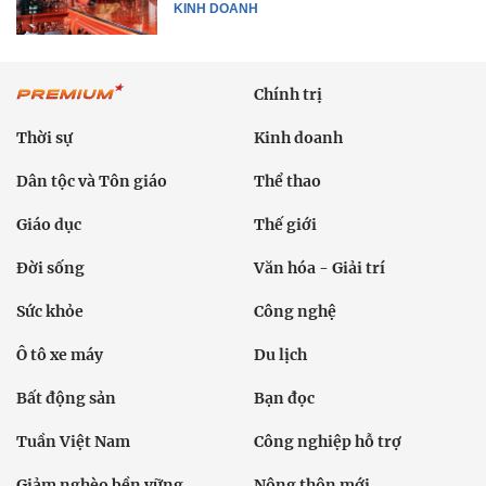
KINH DOANH
Chính trị
Thời sự
Kinh doanh
Dân tộc và Tôn giáo
Thể thao
Giáo dục
Thế giới
Đời sống
Văn hóa - Giải trí
Sức khỏe
Công nghệ
Ô tô xe máy
Du lịch
Bất động sản
Bạn đọc
Tuần Việt Nam
Công nghiệp hỗ trợ
Giảm nghèo bền vững
Nông thôn mới