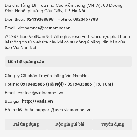
Địa chỉ: Tầng 18, Toà nhà Cục Viễn thông (VNTA), 68 Dương
Đình Nghệ, phường Cầu Giấy, TP. Hà Nội.
Điện thoại:
02439369898
- Hotline:
0923457788
Email: vietnamnet@vietnamnet.vn
© 1997 Báo VietNamNet. All rights reserved. Chỉ được phát hành
lại thông tin từ website này khi có sự đồng ý bằng văn bản của
báo VietNamNet.
Liên hệ quảng cáo
Công ty Cổ phần Truyền thông VietNamNet
0919405885 (Hà Nội)
0919435885 (Tp.HCM)
Hotline:
-
Email: contact@vietnamnet.vn
http://vads.vn
Báo giá:
Hỗ trợ kỹ thuật: support@tech.vietnamnet.vn
Tải ứng dụng
Độc giả gửi bài
Tuyển dụng