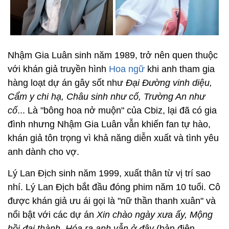
Nhậm Gia Luân sinh năm 1989, trở nên quen thuộc
với khán giả truyền hình
Hoa ngữ
khi anh tham gia
hàng loạt dự án gây sốt như
Đại Đường vinh diệu,
Cẩm y chi hạ, Châu sinh như cố, Trường An như
cố
... Là "bông hoa nở muộn" của Cbiz, lại đã có gia
đình nhưng Nhậm Gia Luân vẫn khiến fan tự hào,
khán giả tôn trọng vì khả năng diễn xuất và tình yêu
anh dành cho vợ.
Lý Lan Địch sinh năm 1999, xuất thân từ vị trí sao
nhí. Lý Lan Địch bắt đầu đóng phim năm 10 tuổi. Cô
được khán giả ưu ái gọi là "nữ thần thanh xuân" và
nổi bật với các dự án
Xin chào ngày xưa ấy, Mộng
hồi đại thành, Hóa ra anh vẫn ở đây
(bản điện