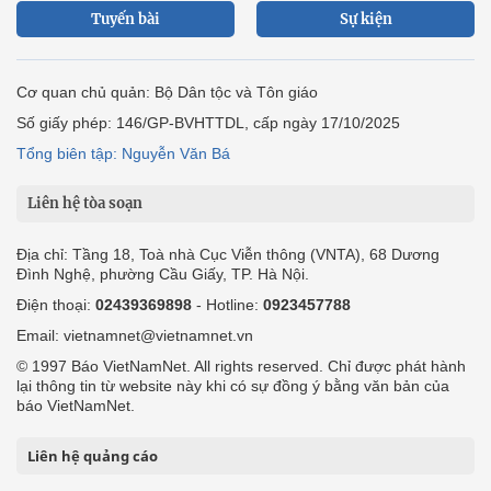
Tuyến bài
Sự kiện
Cơ quan chủ quản: Bộ Dân tộc và Tôn giáo
Số giấy phép: 146/GP-BVHTTDL, cấp ngày 17/10/2025
Tổng biên tập: Nguyễn Văn Bá
Liên hệ tòa soạn
Địa chỉ: Tầng 18, Toà nhà Cục Viễn thông (VNTA), 68 Dương
Đình Nghệ, phường Cầu Giấy, TP. Hà Nội.
Điện thoại:
02439369898
- Hotline:
0923457788
Email: vietnamnet@vietnamnet.vn
© 1997 Báo VietNamNet. All rights reserved. Chỉ được phát hành
lại thông tin từ website này khi có sự đồng ý bằng văn bản của
báo VietNamNet.
Liên hệ quảng cáo