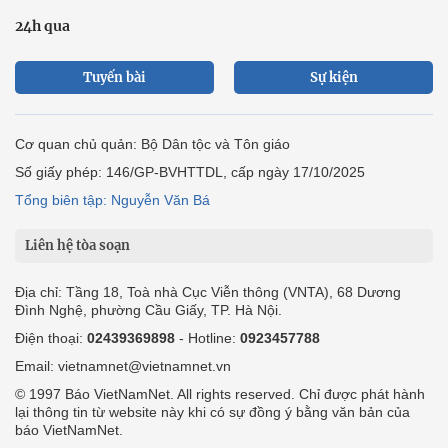
24h qua
Tuyến bài
Sự kiện
Cơ quan chủ quản: Bộ Dân tộc và Tôn giáo
Số giấy phép: 146/GP-BVHTTDL, cấp ngày 17/10/2025
Tổng biên tập: Nguyễn Văn Bá
Liên hệ tòa soạn
Địa chỉ: Tầng 18, Toà nhà Cục Viễn thông (VNTA), 68 Dương
Đình Nghệ, phường Cầu Giấy, TP. Hà Nội.
Điện thoại:
02439369898
- Hotline:
0923457788
Email: vietnamnet@vietnamnet.vn
© 1997 Báo VietNamNet. All rights reserved. Chỉ được phát hành
lại thông tin từ website này khi có sự đồng ý bằng văn bản của
báo VietNamNet.