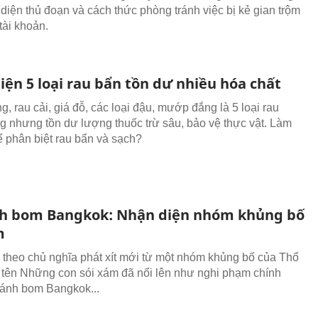
 diện thủ đoạn và cách thức phòng tránh việc bị kẻ gian trộm
 tài khoản.
iện 5 loại rau bẩn tồn dư nhiều hóa chất
, rau cải, giá đỗ, các loại đậu, mướp đắng là 5 loại rau
g nhưng tồn dư lượng thuốc trừ sâu, bảo vệ thực vật. Làm
ể phân biệt rau bẩn và sạch?
h bom Bangkok: Nhận diện nhóm khủng bố
m
theo chủ nghĩa phát xít mới từ một nhóm khủng bố của Thổ
 tên Những con sói xám đã nổi lên như nghi phạm chính
đánh bom Bangkok...