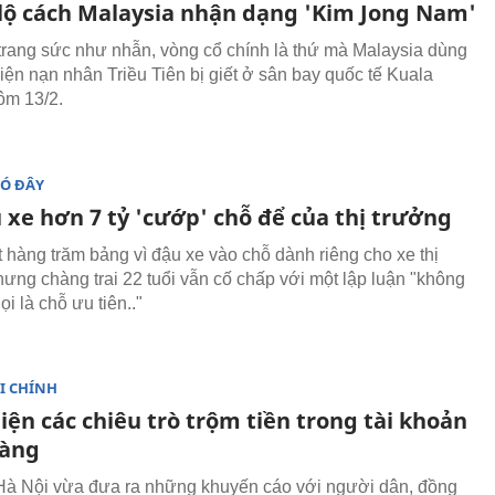
 lộ cách Malaysia nhận dạng 'Kim Jong Nam'
rang sức như nhẫn, vòng cổ chính là thứ mà Malaysia dùng
iện nạn nhân Triều Tiên bị giết ở sân bay quốc tế Kuala
ôm 13/2.
ĐÓ ĐÂY
 xe hơn 7 tỷ 'cướp' chỗ để của thị trưởng
t hàng trăm bảng vì đậu xe vào chỗ dành riêng cho xe thị
hưng chàng trai 22 tuổi vẫn cố chấp với một lập luận "không
ọi là chỗ ưu tiên.."
I CHÍNH
ện các chiêu trò trộm tiền trong tài khoản
hàng
à Nội vừa đưa ra những khuyến cáo với người dân, đồng