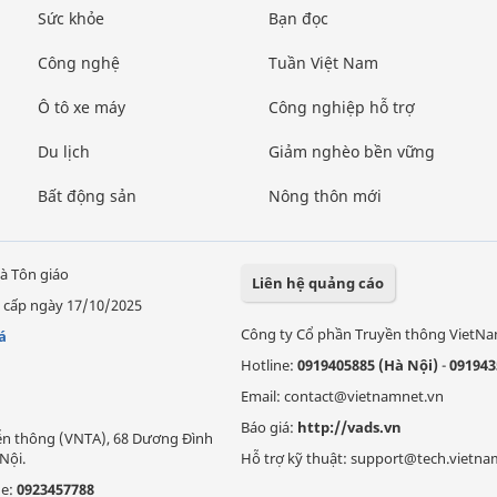
Sức khỏe
Bạn đọc
Công nghệ
Tuần Việt Nam
Ô tô xe máy
Công nghiệp hỗ trợ
Du lịch
Giảm nghèo bền vững
Bất động sản
Nông thôn mới
à Tôn giáo
Liên hệ quảng cáo
 cấp ngày 17/10/2025
Công ty Cổ phần Truyền thông VietN
á
Hotline:
0919405885 (Hà Nội)
-
091943
Email: contact@vietnamnet.vn
Báo giá:
http://vads.vn
Viễn thông (VNTA), 68 Dương Đình
Nội.
Hỗ trợ kỹ thuật: support@tech.vietna
ne:
0923457788