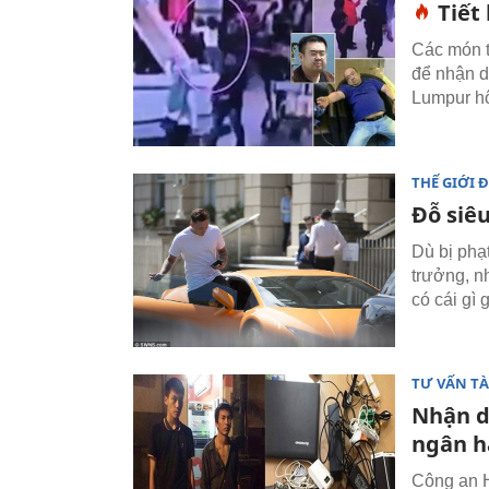
Tiết
Các món t
để nhận d
Lumpur h
THẾ GIỚI 
Đỗ siêu
Dù bị phạ
trưởng, n
có cái gì g
TƯ VẤN TÀ
Nhận di
ngân 
Công an H