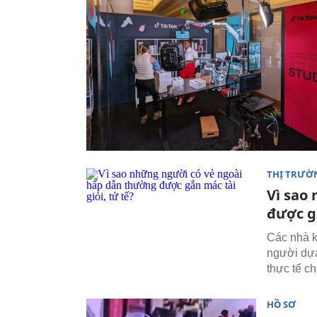
THỊ TRƯỜ
Vì sao
được gắ
Các nhà k
người dựa
thực tế c
HỒ SƠ