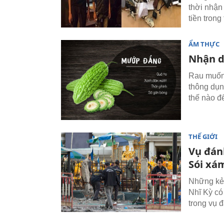
thời nhận
tiền trong
ẨM THỰC
Nhận d
Rau muống
thông dụn
thế nào đ
THẾ GIỚI
Vụ đán
Sói xá
Những kẻ 
Nhĩ Kỳ có
trong vụ 