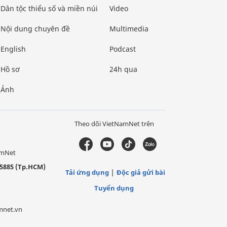
Dân tộc thiểu số và miền núi
Video
Nội dung chuyên đề
Multimedia
English
Podcast
Hồ sơ
24h qua
Ảnh
Theo dõi VietNamNet trên
amNet
5885 (Tp.HCM)
Tải ứng dụng
Độc giả gửi bài
Tuyển dụng
mnet.vn