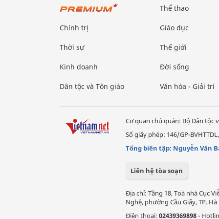
Thể thao
Chính trị
Giáo dục
Thời sự
Thế giới
Kinh doanh
Đời sống
Dân tộc và Tôn giáo
Văn hóa - Giải trí
Cơ quan chủ quản: Bộ Dân tộc v
Số giấy phép: 146/GP-BVHTTDL,
Tổng biên tập: Nguyễn Văn B
Liên hệ tòa soạn
Địa chỉ: Tầng 18, Toà nhà Cục 
Nghệ, phường Cầu Giấy, TP. Hà 
Điện thoại:
02439369898
- Hotli