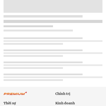
Chính trị
Thời sự
Kinh doanh