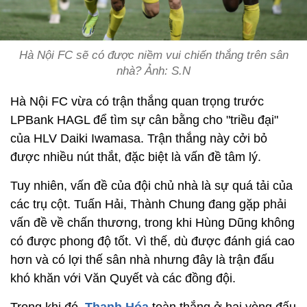
Hà Nội FC sẽ có được niềm vui chiến thắng trên sân
nhà? Ảnh: S.N
Hà Nội FC vừa có trận thắng quan trọng trước
LPBank HAGL để tìm sự cân bằng cho "triều đại"
của HLV Daiki Iwamasa. Trận thắng này cởi bỏ
được nhiều nút thắt, đặc biệt là vấn đề tâm lý.
Tuy nhiên, vấn đề của đội chủ nhà là sự quá tải của
các trụ cột. Tuấn Hải, Thành Chung đang gặp phải
vấn đề về chấn thương, trong khi Hùng Dũng không
có được phong độ tốt. Vì thế, dù được đánh giá cao
hơn và có lợi thế sân nhà nhưng đây là trận đấu
khó khăn với Văn Quyết và các đồng đội.