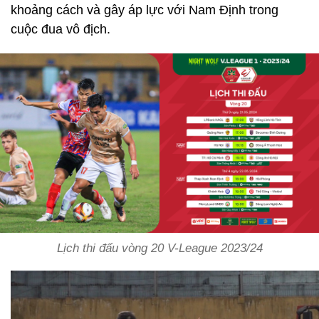
khoảng cách và gây áp lực với Nam Định trong
cuộc đua vô địch.
Lịch thi đấu vòng 20 V-League 2023/24