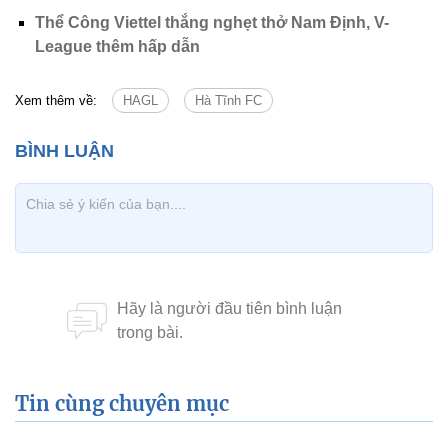
Thể Công Viettel thắng nghẹt thở Nam Định, V-
League thêm hấp dẫn
Xem thêm về:
HAGL
Hà Tĩnh FC
Tin cùng chuyên mục