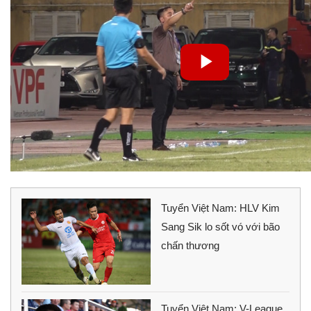
Tuyển Việt Nam: HLV Kim
Sang Sik lo sốt vó với bão
chấn thương
Tuyển Việt Nam: V-League