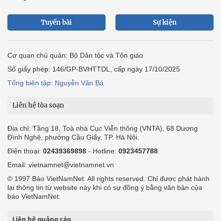
Tuyến bài
Sự kiện
Cơ quan chủ quản: Bộ Dân tộc và Tôn giáo
Số giấy phép: 146/GP-BVHTTDL, cấp ngày 17/10/2025
Tổng biên tập: Nguyễn Văn Bá
Liên hệ tòa soạn
Địa chỉ: Tầng 18, Toà nhà Cục Viễn thông (VNTA), 68 Dương
Đình Nghệ, phường Cầu Giấy, TP. Hà Nội.
Điện thoại:
02439369898
- Hotline:
0923457788
Email: vietnamnet@vietnamnet.vn
© 1997 Báo VietNamNet. All rights reserved. Chỉ được phát hành
lại thông tin từ website này khi có sự đồng ý bằng văn bản của
báo VietNamNet.
Liên hệ quảng cáo