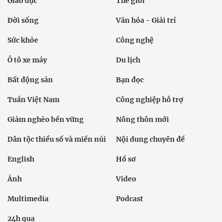
Giáo dục
Thế giới
Đời sống
Văn hóa - Giải trí
Sức khỏe
Công nghệ
Ô tô xe máy
Du lịch
Bất động sản
Bạn đọc
Tuần Việt Nam
Công nghiệp hỗ trợ
Giảm nghèo bền vững
Nông thôn mới
Dân tộc thiểu số và miền núi
Nội dung chuyên đề
English
Hồ sơ
Ảnh
Video
Multimedia
Podcast
24h qua