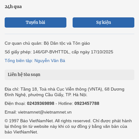
24h qua
Tuyến bài
Sự kiện
Cơ quan chủ quản: Bộ Dân tộc và Tôn giáo
Số giấy phép: 146/GP-BVHTTDL, cấp ngày 17/10/2025
Tổng biên tập: Nguyễn Văn Bá
Liên hệ tòa soạn
Địa chỉ: Tầng 18, Toà nhà Cục Viễn thông (VNTA), 68 Dương
Đình Nghệ, phường Cầu Giấy, TP. Hà Nội.
Điện thoại:
02439369898
- Hotline:
0923457788
Email: vietnamnet@vietnamnet.vn
© 1997 Báo VietNamNet. All rights reserved. Chỉ được phát hành
lại thông tin từ website này khi có sự đồng ý bằng văn bản của
báo VietNamNet.