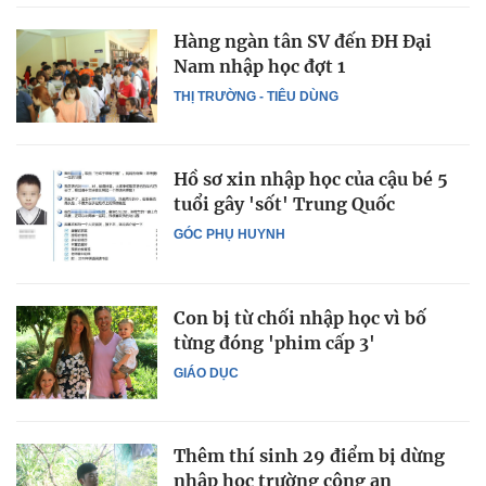
Hàng ngàn tân SV đến ĐH Đại
Nam nhập học đợt 1
THỊ TRƯỜNG - TIÊU DÙNG
Hồ sơ xin nhập học của cậu bé 5
tuổi gây 'sốt' Trung Quốc
GÓC PHỤ HUYNH
Con bị từ chối nhập học vì bố
từng đóng 'phim cấp 3'
GIÁO DỤC
Thêm thí sinh 29 điểm bị dừng
nhập học trường công an