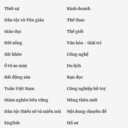
Thời sự
Kinh doanh
Dân tộc và Tôn giáo
Thể thao
Giáo dục
Thế giới
Đời sống
Văn hóa - Giải trí
Sức khỏe
Công nghệ
Ô tô xe máy
Du lịch
Bất động sản
Bạn đọc
Tuần Việt Nam
Công nghiệp hỗ trợ
Giảm nghèo bền vững
Nông thôn mới
Dân tộc thiểu số và miền núi
Nội dung chuyên đề
English
Hồ sơ