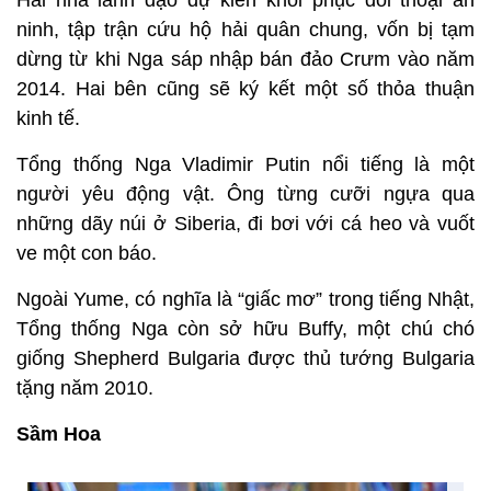
Hai nhà lãnh đạo dự kiến khôi phục đối thoại an
ninh, tập trận cứu hộ hải quân chung, vốn bị tạm
dừng từ khi Nga sáp nhập bán đảo Crưm vào năm
2014. Hai bên cũng sẽ ký kết một số thỏa thuận
kinh tế.
Tổng thống Nga Vladimir Putin nổi tiếng là một
người yêu động vật. Ông từng cưỡi ngựa qua
những dãy núi ở Siberia, đi bơi với cá heo và vuốt
ve một con báo.
Ngoài Yume, có nghĩa là “giấc mơ” trong tiếng Nhật,
Tổng thống Nga còn sở hữu Buffy, một chú chó
giống Shepherd Bulgaria được thủ tướng Bulgaria
tặng năm 2010.
Sầm Hoa