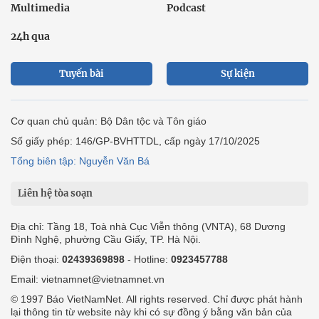
Multimedia
Podcast
24h qua
Tuyến bài
Sự kiện
Cơ quan chủ quản: Bộ Dân tộc và Tôn giáo
Số giấy phép: 146/GP-BVHTTDL, cấp ngày 17/10/2025
Tổng biên tập: Nguyễn Văn Bá
Liên hệ tòa soạn
Địa chỉ: Tầng 18, Toà nhà Cục Viễn thông (VNTA), 68 Dương
Đình Nghệ, phường Cầu Giấy, TP. Hà Nội.
Điện thoại:
02439369898
- Hotline:
0923457788
Email: vietnamnet@vietnamnet.vn
© 1997 Báo VietNamNet. All rights reserved. Chỉ được phát hành
lại thông tin từ website này khi có sự đồng ý bằng văn bản của