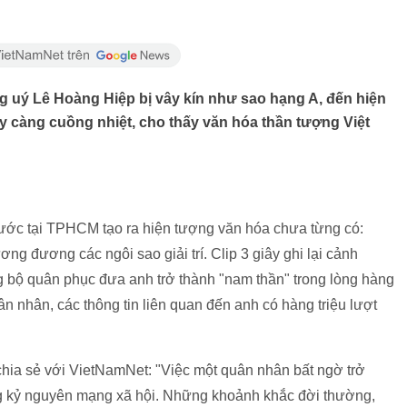
g uý Lê Hoàng Hiệp bị vây kín như sao hạng A, đến hiện
càng cuồng nhiệt, cho thấy văn hóa thần tượng Việt
nước tại TPHCM tạo ra hiện tượng văn hóa chưa từng có:
g đương các ngôi sao giải trí. Clip 3 giây ghi lại cảnh
 bộ quân phục đưa anh trở thành "nam thần" trong lòng hàng
uân nhân, các thông tin liên quan đến anh có hàng triệu lượt
hia sẻ với VietNamNet: "Việc một quân nhân bất ngờ trở
ng kỷ nguyên mạng xã hội. Những khoảnh khắc đời thường,