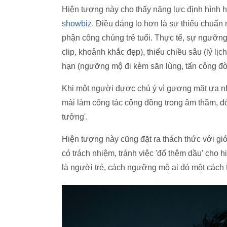
Hiện tượng này cho thấy năng lực định hình 
showbiz
. Điều đáng lo hơn là sự thiếu chuẩn
phận công chúng trẻ tuổi. Thực tế, sự ngưỡng 
clip, khoảnh khắc đẹp), thiếu chiều sâu (lý lịch
hạn (ngưỡng mộ đi kèm săn lùng, tấn công đời
Khi một người được chú ý vì gương mặt ưa nh
mài làm công tác cộng đồng trong âm thầm, đó 
tưởng'.
Hiện tượng này cũng đặt ra thách thức với giớ
có trách nhiệm, tránh việc 'đổ thêm dầu' cho 
là người trẻ, cách ngưỡng mộ ai đó một cách t