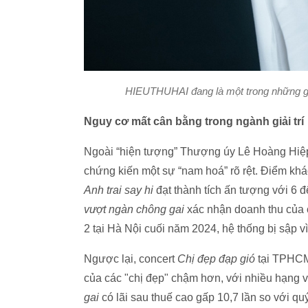
HIEUTHUHAI đang là một trong những g
Nguy cơ mất cân bằng trong ngành giải trí
Ngoài “hiện tượng” Thượng úy Lê Hoàng Hiệp,
chứng kiến một sự “nam hoá” rõ rệt. Điểm khá
Anh trai say hi
đạt thành tích ấn tượng với 6
vượt ngàn chông gai
xác nhận doanh thu của 
2 tại Hà Nội cuối năm 2024, hệ thống bị sập v
Ngược lại, concert
Chị đẹp đạp gió
tại TPHCM
của các "chị đẹp" chậm hơn, với nhiều hạng
gai
có lãi sau thuế cao gấp 10,7 lần so với quý