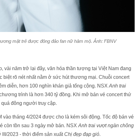
ương mặt trẻ được đông đảo fan nữ hâm mộ. Ảnh: FBNV
 vài năm trở lại đây, văn hóa thần tượng tại Việt Nam đang
c biệt rõ nét nhất nằm ở sức hút thương mại. Chuỗi concert
 đêm diễn, hơn 100 nghìn khán giả tổng cộng. NSX
Anh trai
chương trình là hơn 340 tỷ đồng. Khi mở bán vé concert thứ
ì quá đông người truy cập.
 vào tháng 4/2024 được cho là kém sôi động. Tốc độ bán vé
 vé còn tồn sau 3 ngày mở bán. NSX
Anh trai vượt ngàn chông
 III/2023 - thời điểm sản xuất
Chị đẹp đạp gió
.