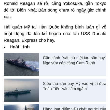
Ronald Reagan sẽ rời cảng Yokosuka, gần Tokyo
để tới Biển Nhật Bản song chưa rõ ngày giờ chính
xác.
Hải quân Mỹ tại Hàn Quốc không bình luận gì về
hoạt động đã lên kế hoạch của tàu USS Ronald
Reagan, Express cho hay.
Hoài Linh
Cận cảnh "sát thủ diệt tàu sân bay"
Nga vừa cập cảng Cam Ranh
Siêu tàu sân bay Mỹ vào vị trí đưa
Triều Tiên 'vào tầm ngắm'
Hàng loạt điểm yếu chết người của