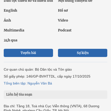
Dân tộc thiểu số và miền núi
Nội dung chuyên đề
English
Hồ sơ
Ảnh
Video
Multimedia
Podcast
24h qua
Tuyến bài
Sự kiện
Cơ quan chủ quản: Bộ Dân tộc và Tôn giáo
Số giấy phép: 146/GP-BVHTTDL, cấp ngày 17/10/2025
Tổng biên tập: Nguyễn Văn Bá
Liên hệ tòa soạn
Địa chỉ: Tầng 18, Toà nhà Cục Viễn thông (VNTA), 68 Dương
Đình Nghệ, phường Cầu Giấy, TP. Hà Nội.