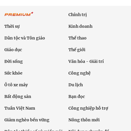
Chính trị
Thời sự
Kinh doanh
Dân tộc và Tôn giáo
Thể thao
Giáo dục
Thế giới
Đời sống
Văn hóa - Giải trí
Sức khỏe
Công nghệ
Ô tô xe máy
Du lịch
Bất động sản
Bạn đọc
Tuần Việt Nam
Công nghiệp hỗ trợ
Giảm nghèo bền vững
Nông thôn mới