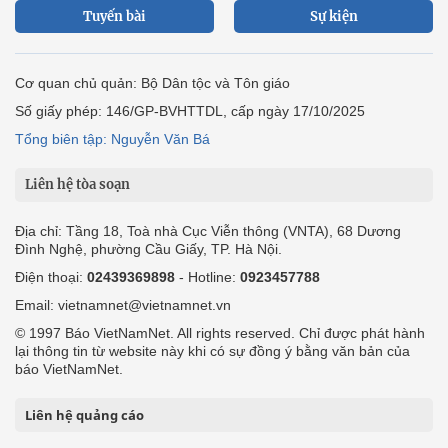
Tuyến bài
Sự kiện
Cơ quan chủ quản: Bộ Dân tộc và Tôn giáo
Số giấy phép: 146/GP-BVHTTDL, cấp ngày 17/10/2025
Tổng biên tập: Nguyễn Văn Bá
Liên hệ tòa soạn
Địa chỉ: Tầng 18, Toà nhà Cục Viễn thông (VNTA), 68 Dương
Đình Nghệ, phường Cầu Giấy, TP. Hà Nội.
Điện thoại:
02439369898
- Hotline:
0923457788
Email: vietnamnet@vietnamnet.vn
© 1997 Báo VietNamNet. All rights reserved. Chỉ được phát hành
lại thông tin từ website này khi có sự đồng ý bằng văn bản của
báo VietNamNet.
Liên hệ quảng cáo