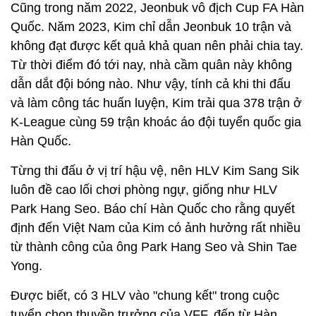
Cũng trong năm 2022, Jeonbuk vô địch Cup FA Hàn
Quốc. Năm 2023, Kim chỉ dẫn Jeonbuk 10 trận và
không đạt được kết quả khả quan nên phải chia tay.
Từ thời điểm đó tới nay, nhà cầm quân này không
dẫn dắt đội bóng nào. Như vậy, tính cả khi thi đấu
và làm công tác huấn luyện, Kim trải qua 378 trận ở
K-League cùng 59 trận khoác áo đội tuyển quốc gia
Hàn Quốc.
Từng thi đấu ở vị trí hậu vệ, nên HLV Kim Sang Sik
luôn đề cao lối chơi phòng ngự, giống như HLV
Park Hang Seo. Báo chí Hàn Quốc cho rằng quyết
định đến Việt Nam của Kim có ảnh hưởng rất nhiều
từ thành công của ông Park Hang Seo và Shin Tae
Yong.
Được biết, có 3 HLV vào "chung kết" trong cuộc
tuyển chọn thuyền trưởng của VFF, đến từ Hàn