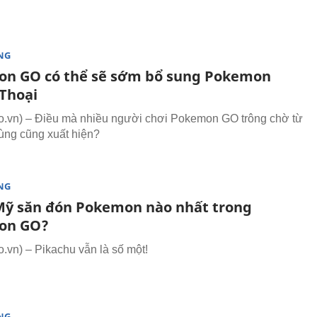
NG
n GO có thể sẽ sớm bổ sung Pokemon
Thoại
.vn) – Điều mà nhiều người chơi Pokemon GO trông chờ từ
cùng cũng xuất hiện?
NG
ỹ săn đón Pokemon nào nhất trong
on GO?
vn) – Pikachu vẫn là số một!
NG