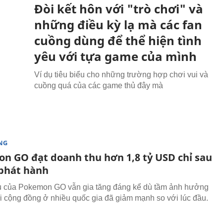
Đòi kết hôn với "trò chơi" và
những điều kỳ lạ mà các fan
cuồng dùng để thể hiện tình
yêu với tựa game của mình
Ví dụ tiêu biểu cho những trường hợp chơi vui và
cuồng quá của các game thủ đây mà
NG
n GO đạt doanh thu hơn 1,8 tỷ USD chỉ sau
phát hành
u của Pokemon GO vẫn gia tăng đáng kể dù tầm ảnh hưởng
i cộng đồng ở nhiều quốc gia đã giảm mạnh so với lúc đầu.