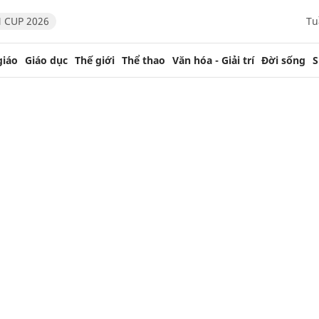
 CUP 2026
Tu
giáo
Giáo dục
Thế giới
Thể thao
Văn hóa - Giải trí
Đời sống
S