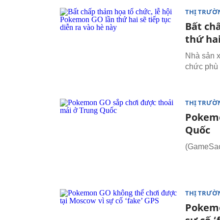
THỊ TRƯỜ
Bất ch
thứ hai
Nhà sản x
chức phù 
THỊ TRƯỜ
Pokemo
Quốc
(GameSao.
THỊ TRƯỜ
Pokemo