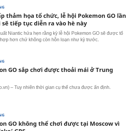
NG
ấp thảm họa tổ chức, lễ hội Pokemon GO lần
 sẽ tiếp tục diễn ra vào hè này
uất Niantic hứa hẹn rằng kỳ lễ hội Pokemon GO sẽ được tổ
hợp hơn chứ không còn hỗn loạn như kỳ trước.
NG
n GO sắp chơi được thoải mái ở Trung
vn) – Tuy nhiên thời gian cụ thể chưa được ấn định.
NG
n GO không thể chơi được tại Moscow vì