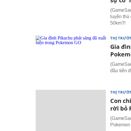
sự cố ‘
(GameSao
luyện thú
50km?!
THỊ TRƯỜ
Gia đì
Pokem
(GameSao.
đầu tiên 
THỊ TRƯỜ
Con ch
rời bỏ
(GameSao.
Pokemon 