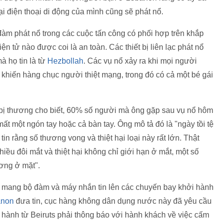
ại điện thoại di động của mình cũng sẽ phát nổ.
đàm phát nổ trong các cuộc tấn công có phối hợp trên khắp
ện tử nào được coi là an toàn. Các thiết bị liên lạc phát nổ
 họ tin là từ
Hezbollah
. Các vụ nổ xảy ra khi mọi người
 khiến hàng chục người thiệt mạng, trong đó có cả một bé gái
i bị thương cho biết, 60% số người mà ông gặp sau vụ nổ hôm
mất một ngón tay hoặc cả bàn tay. Ông mô tả đó là "ngày tồi tệ
tin rằng số thương vong và thiệt hại loại này rất lớn. Thật
ều đôi mắt và thiệt hại không chỉ giới hạn ở mắt, một số
ương ở mặt".
mang bộ đàm và máy nhắn tin lên các chuyến bay khởi hành
anon
đưa tin, cục hàng không dân dụng nước này đã yêu cầu
hành từ Beiruts phải thông báo với hành khách về việc cấm