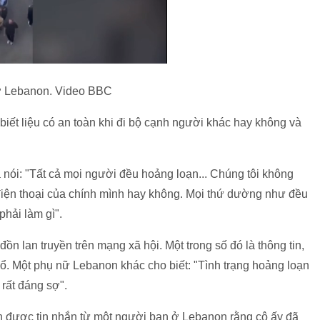
banon. Video BBC
biết liệu có an toàn khi đi bộ cạnh người khác hay không và
 nói: "Tất cả mọi người đều hoảng loạn... Chúng tôi không
y điện thoại của chính mình hay không. Mọi thứ dường như đều
phải làm gì".
đồn lan truyền trên mạng xã hội. Một trong số đó là thông tin,
nổ. Một phụ nữ Lebanon khác cho biết: "Tình trạng hoảng loạn
 rất đáng sợ".
 được tin nhắn từ một người bạn ở Lebanon rằng cô ấy đã