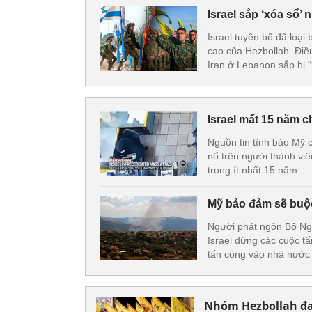
Israel sắp ‘xóa sổ’
Israel tuyên bố đã loại
cao của Hezbollah. Điề
Iran ở Lebanon sắp bị “
Israel mất 15 năm 
Nguồn tin tình báo Mỹ c
nổ trên người thành vi
trong ít nhất 15 năm.
Mỹ bảo đảm sẽ buộc
Người phát ngôn Bộ Ngo
Israel dừng các cuộc t
tấn công vào nhà nước 
Nhóm Hezbollah đan