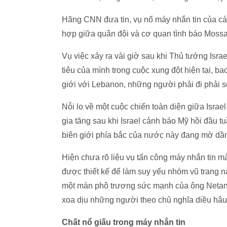
Hãng CNN đưa tin, vụ nổ máy nhắn tin của các
hợp giữa quân đội và cơ quan tình báo Moss
Vụ việc xảy ra vài giờ sau khi Thủ tướng Isr
tiêu của mình trong cuộc xung đột hiện tại, 
giới với Lebanon, những người phải đi phải sơ 
Nỗi lo về một cuộc chiến toàn diện giữa Isra
gia tăng sau khi Israel cảnh báo Mỹ hồi đầu t
biên giới phía bắc của nước này đang mờ dầ
Hiện chưa rõ liệu vụ tấn công máy nhắn tin mà
được thiết kế để làm suy yếu nhóm vũ trang nà
một màn phô trương sức mạnh của ông Netany
xoa dịu những người theo chủ nghĩa diều hâu
Chất nổ giấu trong máy nhắn tin