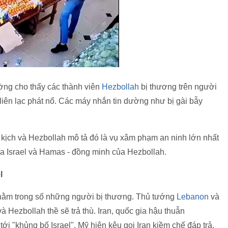
ờng cho thấy các thành viên
Hezbollah
bị thương trên người
liên lạc phát nổ. Các máy nhắn tin dường như bị gài bẫy
 kịch và Hezbollah mô tả đó là vụ xâm phạm an ninh lớn nhất
iữa Israel và Hamas - đồng minh của Hezbollah.
l
 nằm trong số những người bị thương. Thủ tướng
Lebanon
và
và Hezbollah thề sẽ trả thù. Iran, quốc gia hậu thuẫn
ới "khủng bố Israel". Mỹ hiện kêu gọi Iran kiềm chế đáp trả.