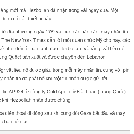
 hàng mới mà Hezbollah đã nhận trong vài ngày qua. Một
binh có các thiết bị này.
giờ địa phương ngày 17/9 và theo các báo cáo, máy nhắn tin
 Tờ The New York Times dẫn lời một quan chức Mỹ cho hay, các
 vẻ như đến từ ban lãnh đạo Hezbollah. Và rằng, vật liệu nổ
Trung Quốc) sản xuất và được chuyển đến Lebanon.
r vật liệu nổ được giấu trong mỗi máy nhắn tin, cùng với pin
y nhắn tin đã phát nổ khi một tin nhắn được gửi tới.
tin AP924 từ công ty Gold Apollo ở Đài Loan (Trung Quốc)
ớc khi Hezbollah nhận được chúng.
xa điện thoại di động sau khi xung đột Gaza bắt đầu và thay
 chặn liên lạc.