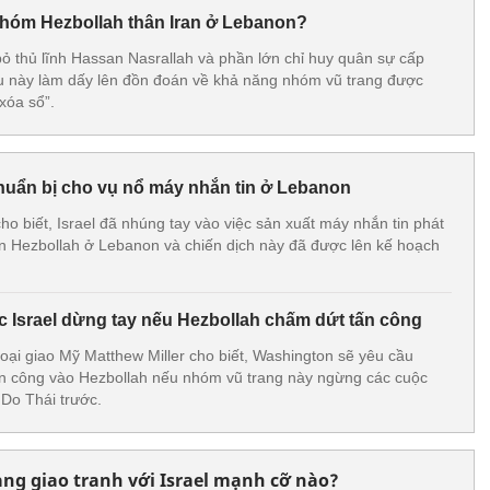
 nhóm Hezbollah thân Iran ở Lebanon?
 bỏ thủ lĩnh Hassan Nasrallah và phần lớn chỉ huy quân sự cấp
u này làm dấy lên đồn đoán về khả năng nhóm vũ trang được
xóa sổ”.
chuẩn bị cho vụ nổ máy nhắn tin ở Lebanon
ho biết, Israel đã nhúng tay vào việc sản xuất máy nhắn tin phát
ên Hezbollah ở Lebanon và chiến dịch này đã được lên kế hoạch
 Israel dừng tay nếu Hezbollah chấm dứt tấn công
ại giao Mỹ Matthew Miller cho biết, Washington sẽ yêu cầu
ấn công vào Hezbollah nếu nhóm vũ trang này ngừng các cuộc
Do Thái trước.
g giao tranh với Israel mạnh cỡ nào?