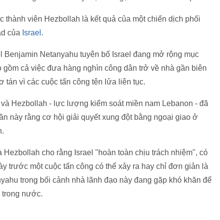
 thành viên Hezbollah là kết quả của một chiến dịch phối
ad của
Israel
.
ael Benjamin Netanyahu tuyên bố Israel đang mở rộng mục
bao gồm cả việc đưa hàng nghìn công dân trở về nhà gần biên
tán vì các cuộc tấn công tên lửa liên tục.
el và Hezbollah - lực lượng kiểm soát miền nam Lebanon - đã
uần này rằng cơ hội giải quyết xung đột bằng ngoại giao ở
n.
 Hezbollah cho rằng Israel "hoàn toàn chịu trách nhiệm", có
y trước một cuộc tấn công có thể xảy ra hay chỉ đơn giản là
ahu trong bối cảnh nhà lãnh đạo này đang gặp khó khăn để
 trong nước.