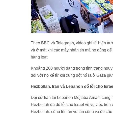
Theo BBC và Telegraph, video ghi từ hiện trư
và ở mặt khi các máy nhắn tin mà họ dùng để 
hàng loạt.
Khoảng 200 người đang trong tình trạng nguy
đối với họ kể từ khi xung đột nổ ra ở Gaza g
Hezbollah, Iran và Lebanon đổ lỗi cho Israe
Đại sứ Iran tại Lebanon Mojtaba Amani cũng
Hezbollah đã đổ lỗi cho Israel về vụ việc trên 
Hezbollah, cũng lên án vụ tấn công và đề cập t