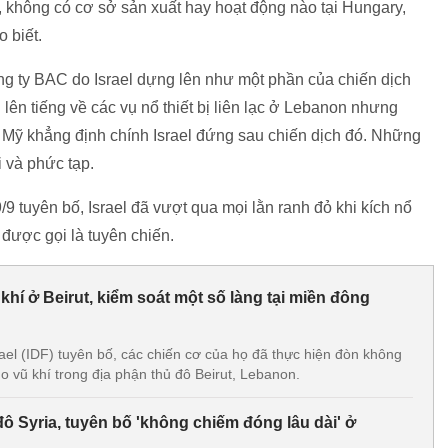
h, không có cơ sở sản xuất hay hoạt động nào tại Hungary,
o biết.
g ty BAC do Israel dựng lên như một phần của chiến dịch
g lên tiếng về các vụ nổ thiết bị liên lạc ở Lebanon nhưng
Mỹ khẳng định chính Israel đứng sau chiến dịch đó. Những
 và phức tạp.
 tuyên bố, Israel đã vượt qua mọi lằn ranh đỏ khi kích nổ
 được gọi là tuyên chiến.
 khí ở Beirut, kiểm soát một số làng tại miền đông
ael (IDF) tuyên bố, các chiến cơ của họ đã thực hiện đòn không
 vũ khí trong địa phận thủ đô Beirut, Lebanon.
 đô Syria, tuyên bố 'không chiếm đóng lâu dài' ở