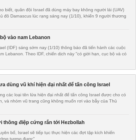
o biết, quân đội Israel đã dùng máy bay không người lái (UAV)
thủ đô Damascus lúc rạng sáng nay (1/10), khiến 9 người thương
ên bộ vào nam Lebanon
ael (IDF) sáng sớm nay (1/10) thông báo đã tiến hành các cuộc
am Lebanon. Theo IDF, chiến dịch này "có giới hạn, cục bộ và có
a dùng vũ khí hiện đại nhất để tấn công Israel
g các loại tên lửa hiện đại nhất để tấn công Israel được cho có
ran, và nhóm vũ trang cũng không muốn rơi vào bẫy của Thủ
i thông điệp cứng rắn tới Hezbollah
ên bố, Israel sẽ tiếp tục thực hiện các đợt tập kích khiến
ưởng tượng được".