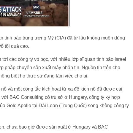
n tình báo trung ương Mỹ (CIA) đã từ lâu không muốn dùng
vô tội quá cao.
tới các công ty vỏ bọc, với nhiều lớp sĩ quan tình báo Israel
ợp pháp chuyên sản xuất máy nhắn tin. Nguồn tin trên cho
hông biết họ thực sự đang làm việc cho ai.
nổ và một công tắc kích hoạt từ xa để kích nổ đã được cài
 với BAC Consulting có trụ sở ở Hungary, công ty ký hợp
ủa Gold Apollo tại Đài Loan (Trung Quốc) song không công ty
on, chưa bao giờ được sản xuất ở Hungary và BAC