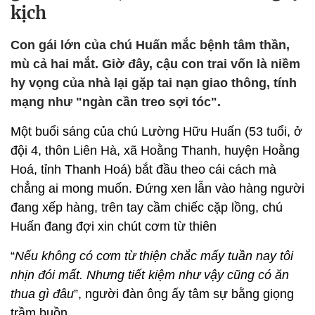
kịch
Con gái lớn của chú Huấn mắc bệnh tâm thần,
mù cả hai mắt. Giờ đây, cậu con trai vốn là niềm
hy vọng của nhà lại gặp tai nạn giao thông, tính
mạng như "ngàn cần treo sợi tóc".
Một buổi sáng của chú Lường Hữu Huấn (53 tuổi, ở
đội 4, thôn Liên Hà, xã Hoằng Thanh, huyện Hoằng
Hoá, tỉnh Thanh Hoá) bắt đầu theo cái cách mà
chẳng ai mong muốn. Đứng xen lẫn vào hàng người
đang xếp hàng, trên tay cầm chiếc cặp lồng, chú
Huấn đang đợi xin chút cơm từ thiên
“
Nếu không có cơm từ thiện chắc mấy tuần nay tôi
nhịn đói mất. Nhưng tiết kiệm như vậy cũng có ăn
thua gì đâu
”, người đàn ông ấy tâm sự bằng giọng
trầm buồn.