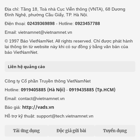
Địa chỉ: Tầng 18, Toà nhà Cục Viễn thông (VNTA), 68 Dương
Đình Nghệ, phường Cầu Giấy, TP. Hà Nội.
Điện thoại:
02439369898
- Hotline:
0923457788
Email: vietnamnet@vietnamnet.vn
© 1997 Báo VietNamNet. All rights reserved. Chỉ được phát hành
lại thông tin từ website này khi có sự đồng ý bằng văn bản của
báo VietNamNet.
Liên hệ quảng cáo
Công ty Cổ phần Truyền thông VietNamNet
0919405885 (Hà Nội)
0919435885 (Tp.HCM)
Hotline:
-
Email: contact@vietnamnet.vn
http://vads.vn
Báo giá:
Hỗ trợ kỹ thuật: support@tech.vietnamnet.vn
Tải ứng dụng
Độc giả gửi bài
Tuyển dụng