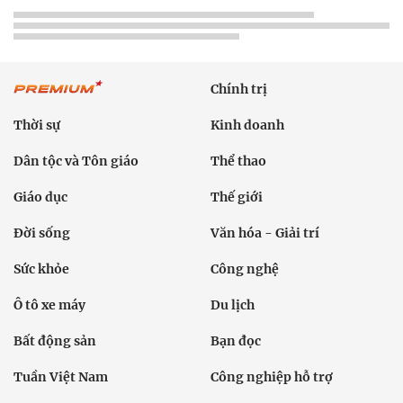
Chính trị
Thời sự
Kinh doanh
Dân tộc và Tôn giáo
Thể thao
Giáo dục
Thế giới
Đời sống
Văn hóa - Giải trí
Sức khỏe
Công nghệ
Ô tô xe máy
Du lịch
Bất động sản
Bạn đọc
Tuần Việt Nam
Công nghiệp hỗ trợ