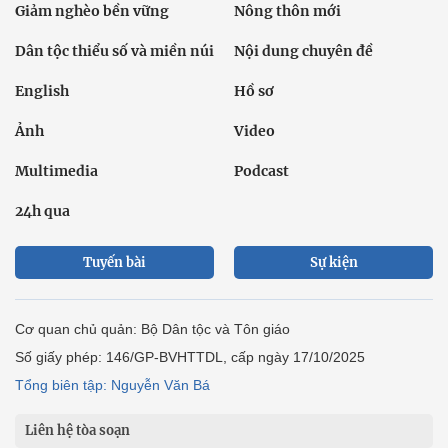
Giảm nghèo bền vững
Nông thôn mới
Dân tộc thiểu số và miền núi
Nội dung chuyên đề
English
Hồ sơ
Ảnh
Video
Multimedia
Podcast
24h qua
Tuyến bài
Sự kiện
Cơ quan chủ quản: Bộ Dân tộc và Tôn giáo
Số giấy phép: 146/GP-BVHTTDL, cấp ngày 17/10/2025
Tổng biên tập: Nguyễn Văn Bá
Liên hệ tòa soạn