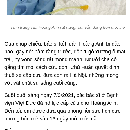
Tình trạng của Hoàng Anh rất nặng, em vẫn đang hôn mê, thở 
Qua chụp chiếu, bác sĩ kết luận Hoàng Anh bị dập
não, gãy hết hàm răng trước, dập 1 gò xương ổ mắt
trái, hy vọng sống rất mong manh. Người cha cố
gắng tìm mọi cách cứu con. Chú Huấn quyết định
thuê xe cấp cứu đưa con ra Hà Nội. những mong
vớt vát chút sự sống cuối cùng.
Suốt buổi sáng ngày 7/3/2021, các bác sĩ ở Bệnh
viện Việt Đức đã nỗ lực cấp cứu cho Hoàng Anh.
Đến tối, em được đưa qua phòng hồi sức tích cực
nhưng hôn mê sâu 13 ngày mới mở mắt.