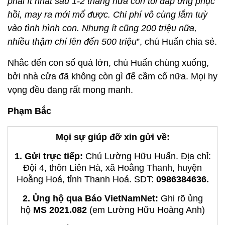
phải ít nhất sau 1-2 tháng nữa con tôi đáp ứng phục
hồi, may ra mới mổ được. Chi phí vô cùng lắm tuỳ
vào tình hình con. Nhưng ít cũng 200 triệu nữa,
nhiều thậm chí lên đến 500 triệu
”, chú Huấn chia sẻ.
Nhắc đến con số quá lớn, chú Huấn chùng xuống,
bởi nhà cửa đã không còn gì để cầm cố nữa. Mọi hy
vọng đều đang rất mong manh.
Phạm Bắc
Mọi sự giúp đỡ xin gửi về:
1. Gửi trực tiếp:
Chú Lường Hữu Huấn. Địa chỉ:
Đội 4, thôn Liên Hà, xã Hoằng Thanh, huyện
Hoằng Hoá, tỉnh Thanh Hoá. SDT:
0986384636.
2. Ủng hộ qua Báo VietNamNet:
Ghi rõ ủng
hộ
MS 2021.082
(em Lường Hữu Hoàng Anh)