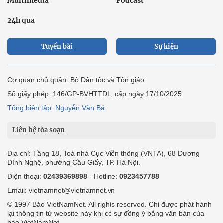
Multimedia
Podcast
24h qua
Tuyến bài
Sự kiện
Cơ quan chủ quản: Bộ Dân tộc và Tôn giáo
Số giấy phép: 146/GP-BVHTTDL, cấp ngày 17/10/2025
Tổng biên tập: Nguyễn Văn Bá
Liên hệ tòa soạn
Địa chỉ: Tầng 18, Toà nhà Cục Viễn thông (VNTA), 68 Dương
Đình Nghệ, phường Cầu Giấy, TP. Hà Nội.
Điện thoại:
02439369898
- Hotline:
0923457788
Email: vietnamnet@vietnamnet.vn
© 1997 Báo VietNamNet. All rights reserved. Chỉ được phát hành
lại thông tin từ website này khi có sự đồng ý bằng văn bản của
báo VietNamNet.