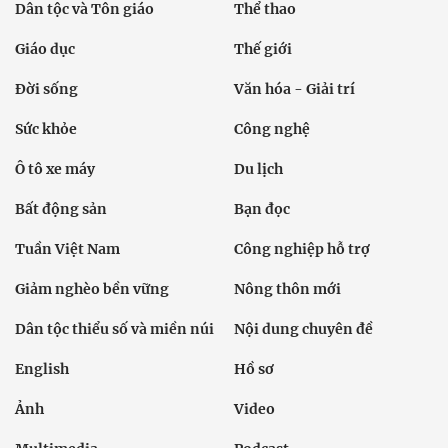
Dân tộc và Tôn giáo
Thể thao
Giáo dục
Thế giới
Đời sống
Văn hóa - Giải trí
Sức khỏe
Công nghệ
Ô tô xe máy
Du lịch
Bất động sản
Bạn đọc
Tuần Việt Nam
Công nghiệp hỗ trợ
Giảm nghèo bền vững
Nông thôn mới
Dân tộc thiểu số và miền núi
Nội dung chuyên đề
English
Hồ sơ
Ảnh
Video