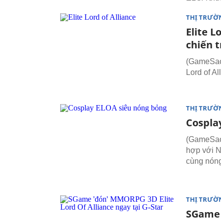
THỊ TRƯỜ
Elite L
chiến 
(GameSao)
Lord of A
THỊ TRƯỜ
Cospla
(GameSao)
hợp với N
cùng nóng
THỊ TRƯỜ
SGame 