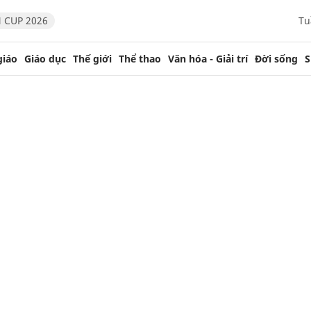
 CUP 2026
Tu
giáo
Giáo dục
Thế giới
Thể thao
Văn hóa - Giải trí
Đời sống
S