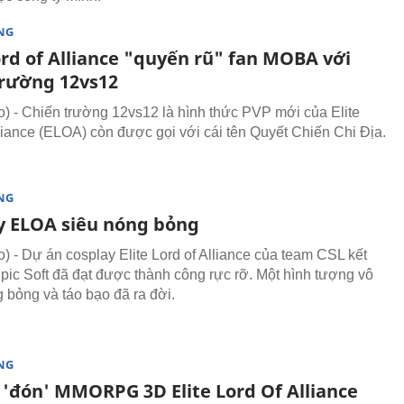
NG
ord of Alliance "quyến rũ" fan MOBA với
trường 12vs12
 - Chiến trường 12vs12 là hình thức PVP mới của Elite
lliance (ELOA) còn được gọi với cái tên Quyết Chiến Chi Địa.
NG
y ELOA siêu nóng bỏng
 - Dự án cosplay Elite Lord of Alliance của team CSL kết
pic Soft đã đạt được thành công rực rỡ. Một hình tượng vô
 bỏng và táo bạo đã ra đời.
NG
'đón' MMORPG 3D Elite Lord Of Alliance