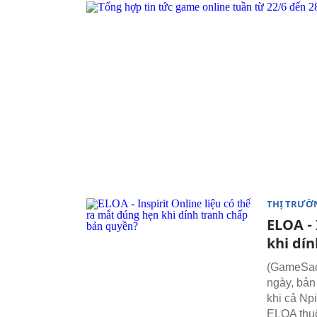
THỊ TRƯỜ
ELOA - 
khi dí
(GameSao) 
ngày, bản
khi cả Np
ELOA thuộ