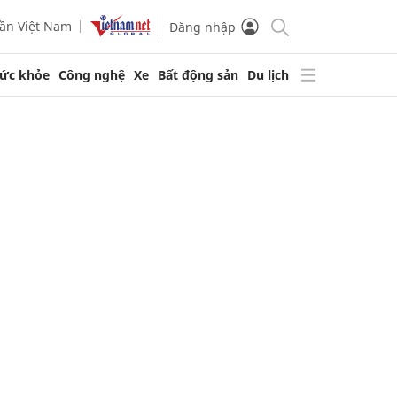
ần Việt Nam
Đăng nhập
ức khỏe
Công nghệ
Xe
Bất động sản
Du lịch