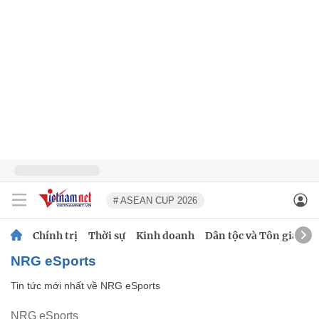
# ASEAN CUP 2026
Chính trị
Thời sự
Kinh doanh
Dân tộc và Tôn giáo
NRG eSports
Tin tức mới nhất về
NRG eSports
NRG eSports