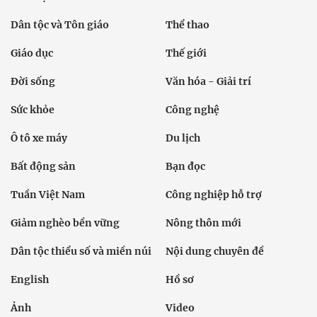
Dân tộc và Tôn giáo
Thể thao
Giáo dục
Thế giới
Đời sống
Văn hóa - Giải trí
Sức khỏe
Công nghệ
Ô tô xe máy
Du lịch
Bất động sản
Bạn đọc
Tuần Việt Nam
Công nghiệp hỗ trợ
Giảm nghèo bền vững
Nông thôn mới
Dân tộc thiểu số và miền núi
Nội dung chuyên đề
English
Hồ sơ
Ảnh
Video