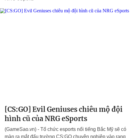
[CS:GO] Evil Geniuses chiêu mộ đội
hình cũ của NRG eSports
(GameSao.vn) - Tổ chức esports nổi tiếng Bắc Mỹ sẽ có
màn ra mắt đấu trường CS:GO chuyên nghiệp vào rạng