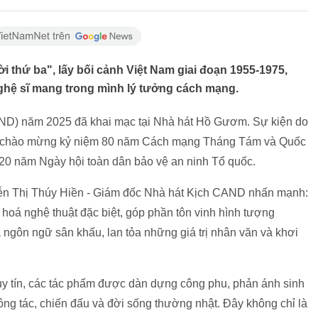
thứ ba", lấy bối cảnh Việt Nam giai đoạn 1955-1975,
ghệ sĩ mang trong mình lý tưởng cách mạng.
AND) năm 2025 đã khai mạc tại Nhà hát Hồ Gươm. Sự kiện do
ức, chào mừng kỷ niệm 80 năm Cách mạng Tháng Tám và Quốc
20 năm Ngày hội toàn dân bảo vệ an ninh Tổ quốc.
uyễn Thị Thúy Hiền - Giám đốc Nhà hát Kịch CAND nhấn mạnh:
hoá nghệ thuật đặc biệt, góp phần tôn vinh hình tượng
ngôn ngữ sân khấu, lan tỏa những giá trị nhân văn và khơi
uy tín, các tác phẩm được dàn dựng công phu, phản ánh sinh
ông tác, chiến đấu và đời sống thường nhật. Đây không chỉ là