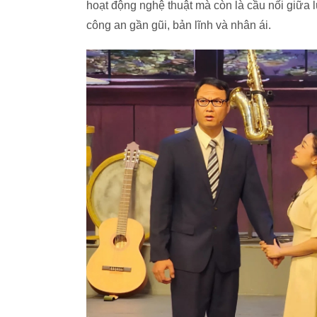
hoạt động nghệ thuật mà còn là cầu nối giữa
công an gần gũi, bản lĩnh và nhân ái.