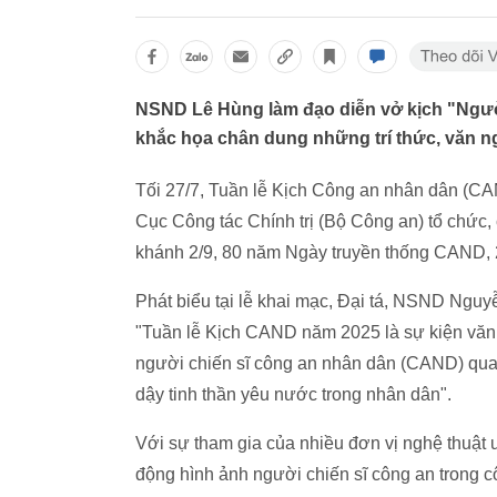
NSND Lê Hùng làm đạo diễn vở kịch "Người 
khắc họa chân dung những trí thức, văn n
Tối 27/7, Tuần lễ Kịch Công an nhân dân (C
Cục Công tác Chính trị (Bộ Công an) tổ ch
khánh 2/9, 80 năm Ngày truyền thống CAND, 
Phát biểu tại lễ khai mạc, Đại tá, NSND Ng
"Tuần lễ Kịch CAND năm 2025 là sự kiện văn 
người chiến sĩ công an nhân dân (CAND) qua 
dậy tinh thần yêu nước trong nhân dân".
Với sự tham gia của nhiều đơn vị nghệ thuật 
động hình ảnh người chiến sĩ công an trong c