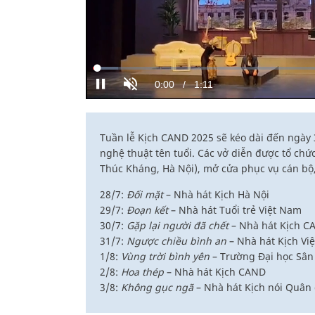
Tuần lễ Kịch CAND 2025 sẽ kéo dài đến ngày 3
nghệ thuật tên tuổi. Các vở diễn được tổ chứ
Thúc Kháng, Hà Nội), mở cửa phục vụ cán bộ,
28/7:
Đối mặt
– Nhà hát Kịch Hà Nội
29/7:
Đoạn kết
– Nhà hát Tuổi trẻ Việt Nam
30/7:
Gặp lại người đã chết
– Nhà hát Kịch C
31/7:
Ngược chiều bình an
– Nhà hát Kịch Vi
1/8:
Vùng trời bình yên
– Trường Đại học Sân
2/8:
Hoa thép
– Nhà hát Kịch CAND
3/8:
Không gục ngã
– Nhà hát Kịch nói Quân 