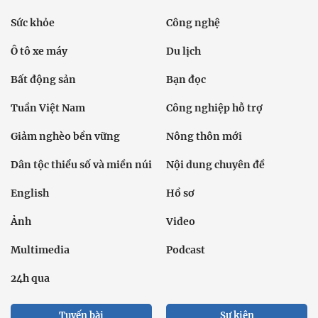
Sức khỏe
Công nghệ
Ô tô xe máy
Du lịch
Bất động sản
Bạn đọc
Tuần Việt Nam
Công nghiệp hỗ trợ
Giảm nghèo bền vững
Nông thôn mới
Dân tộc thiểu số và miền núi
Nội dung chuyên đề
English
Hồ sơ
Ảnh
Video
Multimedia
Podcast
24h qua
Tuyến bài
Sự kiện