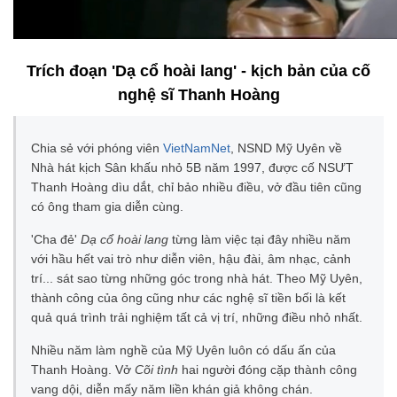
Trích đoạn 'Dạ cổ hoài lang' - kịch bản của cố
nghệ sĩ Thanh Hoàng
Chia sẻ với phóng viên
VietNamNet
, NSND Mỹ Uyên về
Nhà hát kịch Sân khấu nhỏ 5B năm 1997, được cố NSƯT
Thanh Hoàng dìu dắt, chỉ bảo nhiều điều, vở đầu tiên cũng
có ông tham gia diễn cùng.
'Cha đẻ'
Dạ cổ hoài lang
từng làm việc tại đây nhiều năm
với hầu hết vai trò như diễn viên, hậu đài, âm nhạc, cảnh
trí... sát sao từng những góc trong nhà hát. Theo Mỹ Uyên,
thành công của ông cũng như các nghệ sĩ tiền bối là kết
quả quá trình trải nghiệm tất cả vị trí, những điều nhỏ nhất.
Nhiều năm làm nghề của Mỹ Uyên luôn có dấu ấn của
Thanh Hoàng. Vở
Cõi tình
hai người đóng cặp thành công
vang dội, diễn mấy năm liền khán giả không chán.