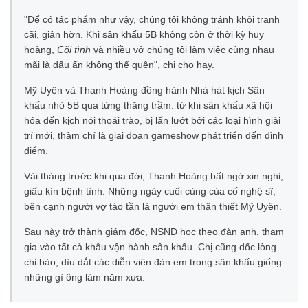
"Để có tác phẩm như vậy, chúng tôi không tránh khỏi tranh
cãi, giận hờn. Khi sân khấu 5B không còn ở thời kỳ huy
hoàng,
Cõi tình
và nhiều vở chúng tôi làm việc cùng nhau
mãi là dấu ấn không thể quên", chị cho hay.
Mỹ Uyên và Thanh Hoàng đồng hành Nhà hát kịch Sân
khấu nhỏ 5B qua từng thăng trầm: từ khi sân khấu xã hội
hóa đến kịch nói thoái trào, bị lấn lướt bởi các loại hình giải
trí mới, thậm chí là giai đoạn gameshow phát triển đến đỉnh
điểm.
Vài tháng trước khi qua đời, Thanh Hoàng bất ngờ xin nghỉ,
giấu kín bệnh tình. Những ngày cuối cùng của cố nghệ sĩ,
bên cạnh người vợ tảo tần là người em thân thiết Mỹ Uyên.
Sau này trở thành giám đốc, NSND học theo đàn anh, tham
gia vào tất cả khâu vận hành sân khấu. Chị cũng dốc lòng
chỉ bảo, dìu dắt các diễn viên đàn em trong sân khấu giống
những gì ông làm năm xưa.