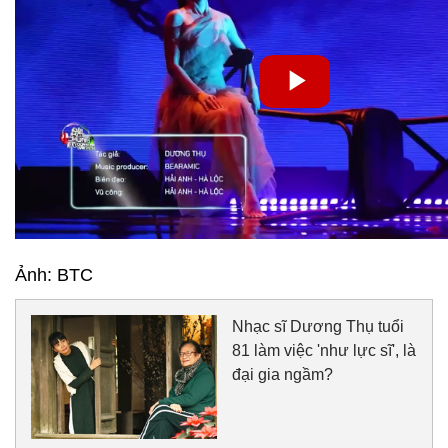
Ảnh: BTC
Nhạc sĩ Dương Thụ tuổi
81 làm việc 'như lực sĩ', là
đại gia ngầm?