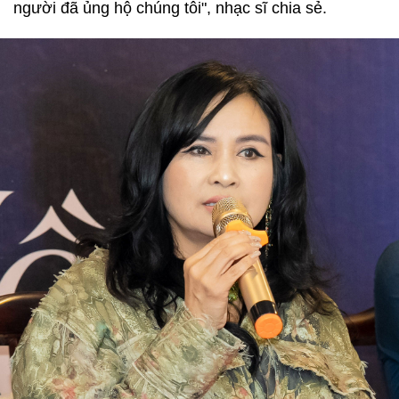
người đã ủng hộ chúng tôi", nhạc sĩ chia sẻ.