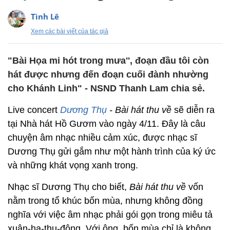
Tình Lê
Xem các bài viết của tác giả
"Bài Họa mi hót trong mưa'', đoạn đầu tôi còn
hát được nhưng đến đoạn cuối đành nhường
cho Khánh Linh" - NSND Thanh Lam chia sẻ.
Live concert
Dương Thụ
- Bài hát thu về
sẽ diễn ra
tại Nhà hát Hồ Gươm vào ngày 4/11. Đây là câu
chuyện âm nhạc nhiều cảm xúc, được nhạc sĩ
Dương Thụ gửi gắm như một hành trình của ký ức
và những khát vọng xanh trong.
Nhạc sĩ Dương Thụ cho biết,
Bài hát thu về
vốn
nằm trong tổ khúc bốn mùa, nhưng không đồng
nghĩa với việc âm nhạc phải gói gọn trong miêu tả
xuân-hạ-thu-đông. Với ông, bốn mùa chỉ là không