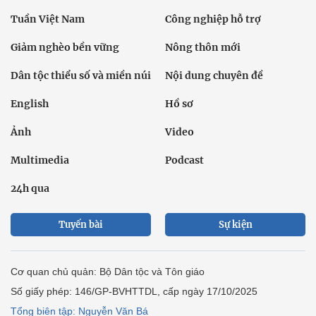
Tuần Việt Nam
Công nghiệp hỗ trợ
Giảm nghèo bền vững
Nông thôn mới
Dân tộc thiểu số và miền núi
Nội dung chuyên đề
English
Hồ sơ
Ảnh
Video
Multimedia
Podcast
24h qua
Tuyến bài
Sự kiện
Cơ quan chủ quản: Bộ Dân tộc và Tôn giáo
Số giấy phép: 146/GP-BVHTTDL, cấp ngày 17/10/2025
Tổng biên tập: Nguyễn Văn Bá