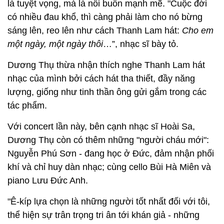
là tuyệt vọng, mà là nỗi buồn mạnh mẽ. "Cuộc đời
có nhiều đau khổ, thì càng phải làm cho nó bừng
sáng lên, reo lên như cách Thanh Lam hát:
Cho em
một ngày, một ngày thôi
…”, nhạc sĩ bày tỏ.
Dương Thụ thừa nhận thích nghe Thanh Lam hát
nhạc của mình bởi cách hát tha thiết, đầy năng
lượng, giống như tinh thần ông gửi gắm trong các
tác phẩm.
Với concert lần này, bên cạnh nhạc sĩ Hoài Sa,
Dương Thụ còn có thêm những "người cháu mới":
Nguyễn Phú Sơn - đang học ở Đức, đảm nhận phối
khí và chỉ huy dàn nhạc; cùng cello Bùi Hà Miên và
piano Lưu Đức Anh.
"Ê-kíp lựa chọn là những người tốt nhất đối với tôi,
thể hiện sự trân trọng tri ân tới khán giả - những