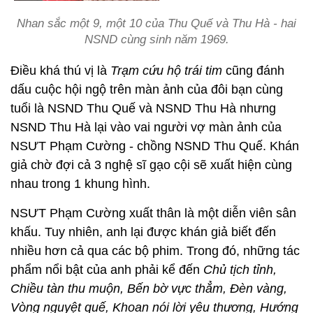
Nhan sắc một 9, một 10 của Thu Quế và Thu Hà - hai
NSND cùng sinh năm 1969.
Điều khá thú vị là
Trạm cứu hộ trái tim
cũng đánh
dấu cuộc hội ngộ trên màn ảnh của đôi bạn cùng
tuổi là NSND Thu Quế và NSND Thu Hà nhưng
NSND Thu Hà lại vào vai người vợ màn ảnh của
NSƯT Phạm Cường - chồng NSND Thu Quế. Khán
giả chờ đợi cả 3 nghệ sĩ gạo cội sẽ xuất hiện cùng
nhau trong 1 khung hình.
NSƯT Phạm Cường xuất thân là một diễn viên sân
khấu. Tuy nhiên, anh lại được khán giả biết đến
nhiều hơn cả qua các bộ phim. Trong đó, những tác
phẩm nổi bật của anh phải kể đến
Chủ tịch tỉnh,
Chiều tàn thu muộn, Bến bờ vực thẳm, Đèn vàng,
Vòng nguyệt quế, Khoan nói lời yêu thương, Hướng