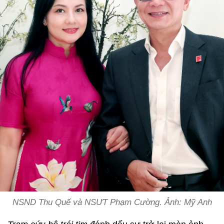
NSND Thu Quế và NSƯT Phạm Cường. Ảnh: Mỹ Anh