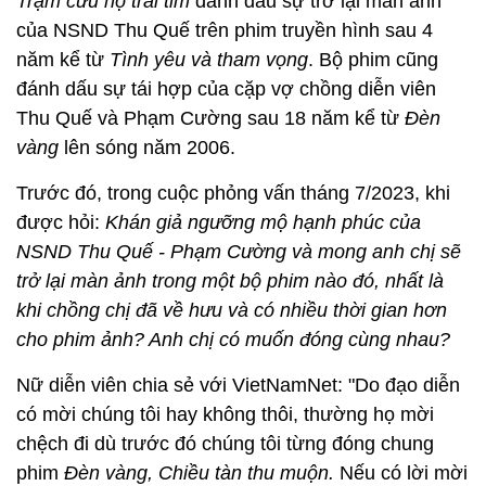
Trạm cứu hộ trái tim
đánh dấu sự trở lại màn ảnh
của NSND Thu Quế trên phim truyền hình sau 4
năm kể từ
Tình yêu và tham vọng
. Bộ phim cũng
đánh dấu sự tái hợp của cặp vợ chồng diễn viên
Thu Quế và Phạm Cường sau 18 năm kể từ
Đèn
vàng
lên sóng năm 2006.
Trước đó, trong cuộc phỏng vấn tháng 7/2023, khi
được hỏi:
Khán giả ngưỡng mộ hạnh phúc của
NSND Thu Quế - Phạm Cường và mong anh chị sẽ
trở lại màn ảnh trong một bộ phim nào đó, nhất là
khi chồng chị đã về hưu và có nhiều thời gian hơn
cho phim ảnh? Anh chị có muốn đóng cùng nhau?
Nữ diễn viên chia sẻ với VietNamNet: "Do đạo diễn
có mời chúng tôi hay không thôi, thường họ mời
chệch đi dù trước đó chúng tôi từng đóng chung
phim
Đèn vàng, Chiều tàn thu muộn.
Nếu có lời mời