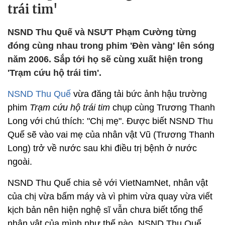
trái tim'
NSND Thu Quế và NSƯT Phạm Cường từng
đóng cùng nhau trong phim 'Đèn vàng' lên sóng
năm 2006. Sắp tới họ sẽ cùng xuất hiện trong
'Trạm cứu hộ trái tim'.
NSND Thu Quế
vừa đăng tải bức ảnh hậu trường
phim
Trạm cứu hộ trái tim
chụp cùng Trương Thanh
Long với chú thích: "Chị mẹ". Được biết NSND Thu
Quế sẽ vào vai mẹ của nhân vật Vũ (Trương Thanh
Long) trở về nước sau khi điều trị bệnh ở nước
ngoài.
NSND Thu Quế chia sẻ với VietNamNet, nhân vật
của chị vừa bấm máy và vì phim vừa quay vừa viết
kịch bản nên hiện nghệ sĩ vẫn chưa biết tổng thể
nhân vật của mình như thế nào. NSND Thu Quế