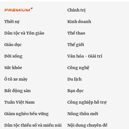
Chính trị
Thời sự
Kinh doanh
Dân tộc và Tôn giáo
Thể thao
Giáo dục
Thế giới
Đời sống
Văn hóa - Giải trí
Sức khỏe
Công nghệ
Ô tô xe máy
Du lịch
Bất động sản
Bạn đọc
Tuần Việt Nam
Công nghiệp hỗ trợ
Giảm nghèo bền vững
Nông thôn mới
Dân tộc thiểu số và miền núi
Nội dung chuyên đề