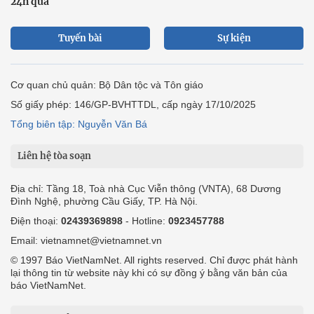
24h qua
Tuyến bài
Sự kiện
Cơ quan chủ quản: Bộ Dân tộc và Tôn giáo
Số giấy phép: 146/GP-BVHTTDL, cấp ngày 17/10/2025
Tổng biên tập: Nguyễn Văn Bá
Liên hệ tòa soạn
Địa chỉ: Tầng 18, Toà nhà Cục Viễn thông (VNTA), 68 Dương
Đình Nghệ, phường Cầu Giấy, TP. Hà Nội.
Điện thoại:
02439369898
- Hotline:
0923457788
Email: vietnamnet@vietnamnet.vn
© 1997 Báo VietNamNet. All rights reserved. Chỉ được phát hành
lại thông tin từ website này khi có sự đồng ý bằng văn bản của
báo VietNamNet.