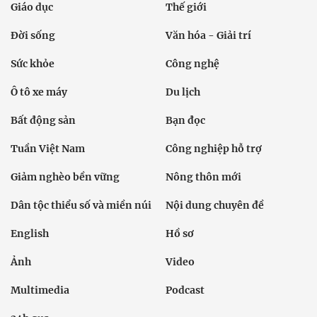
Giáo dục
Thế giới
Đời sống
Văn hóa - Giải trí
Sức khỏe
Công nghệ
Ô tô xe máy
Du lịch
Bất động sản
Bạn đọc
Tuần Việt Nam
Công nghiệp hỗ trợ
Giảm nghèo bền vững
Nông thôn mới
Dân tộc thiểu số và miền núi
Nội dung chuyên đề
English
Hồ sơ
Ảnh
Video
Multimedia
Podcast