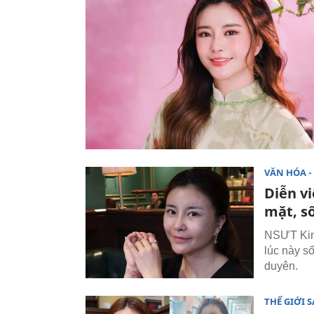
VĂN HÓA - 
Diễn v
mặt, s
NSƯT Kim 
lúc này s
duyên.
THẾ GIỚI 