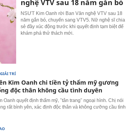
nghệ VTV sau 18 năm gắn bó
NSƯT Kim Oanh rời Ban Văn nghệ VTV sau 18
năm gắn bó, chuyển sang VTV5. Nữ nghệ sĩ chia
sẻ đầy xúc động trước khi quyết định tạm biệt để
khám phá thử thách mới.
GIẢI TRÍ
iên Kim Oanh chi tiền tỷ thẩm mỹ gương
ống độc thân không cầu tình duyên
Oanh quyết định thẩm mỹ, "tân trang" ngoại hình. Chị nói
ống rất bình yên, xác định độc thân và không cưỡng cầu tình
SAO