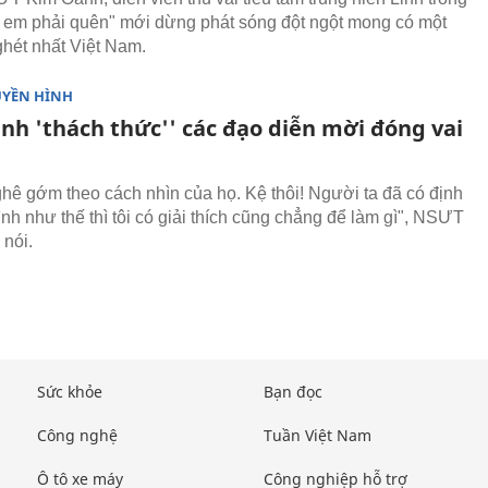
 em phải quên" mới dừng phát sóng đột ngột mong có một
ghét nhất Việt Nam.
UYỀN HÌNH
nh 'thách thức'' các đạo diễn mời đóng vai
 ghê gớm theo cách nhìn của họ. Kệ thôi! Người ta đã có định
nh như thế thì tôi có giải thích cũng chẳng để làm gì", NSƯT
 nói.
Sức khỏe
Bạn đọc
Công nghệ
Tuần Việt Nam
Ô tô xe máy
Công nghiệp hỗ trợ