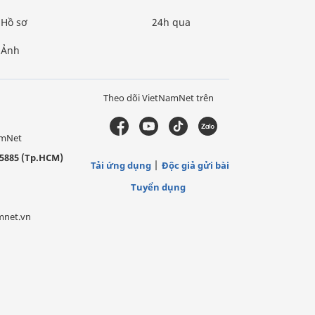
Hồ sơ
24h qua
Ảnh
Theo dõi VietNamNet trên
amNet
5885 (Tp.HCM)
Tải ứng dụng
Độc giả gửi bài
Tuyển dụng
mnet.vn