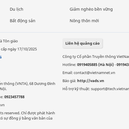
Du lịch
Giảm nghèo bền vững
Bất động sản
Nông thôn mới
à Tôn giáo
Liên hệ quảng cáo
 cấp ngày 17/10/2025
Công ty Cổ phần Truyền thông VietN
á
Hotline:
0919405885 (Hà Nội)
-
091943
Email: contact@vietnamnet.vn
Báo giá:
http://vads.vn
Viễn thông (VNTA), 68 Dương Đình
Nội.
Hỗ trợ kỹ thuật: support@tech.vietna
ne:
0923457788
.vn
ts reserved. Chỉ được phát hành
i có sự đồng ý bằng văn bản của