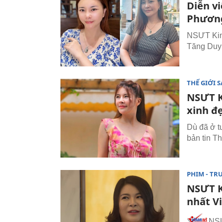
Diễn v
Phương
NSƯT Kim 
Tăng Duy 
THẾ GIỚI 
NSƯT K
xinh đ
Dù đã ở t
bản tin T
PHIM - TR
NSƯT K
nhất V
NSƯ