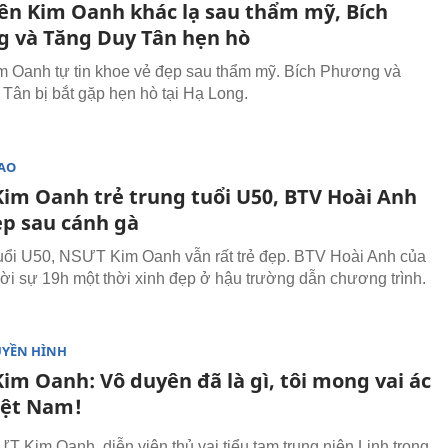
iên Kim Oanh khác lạ sau thẩm mỹ, Bích
 và Tăng Duy Tân hẹn hò
Oanh tự tin khoe vẻ đẹp sau thẩm mỹ. Bích Phương và
Tân bị bắt gặp hẹn hò tại Hạ Long.
SAO
im Oanh trẻ trung tuổi U50, BTV Hoài Anh
ẹp sau cánh gà
uổi U50, NSƯT Kim Oanh vẫn rất trẻ đẹp. BTV Hoài Anh của
hời sự 19h một thời xinh đẹp ở hậu trường dẫn chương trình.
UYỀN HÌNH
im Oanh: Vô duyên đã là gì, tôi mong vai ác
iệt Nam!
T Kim Oanh, diễn viên thủ vai tiểu tam trung niên Linh trong