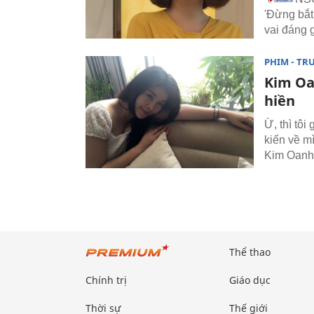
'Đừng bắt
vai đáng 
PHIM - TR
Kim Oa
hiền
Ừ, thì tôi
kiến về mì
Kim Oanh
Thể thao
Chính trị
Giáo dục
Thời sự
Thế giới