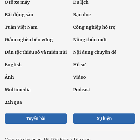
Ô tô xe máy
Du lịch
Bất động sản
Bạn đọc
Tuần Việt Nam
Công nghiệp hỗ trợ
Giảm nghèo bền vững
Nông thôn mới
Dân tộc thiểu số và miền núi
Nội dung chuyên đề
English
Hồ sơ
Ảnh
Video
Multimedia
Podcast
24h qua
Tuyến bài
Sự kiện
Cơ quan chủ quản: Bộ Dân tộc và Tôn giáo