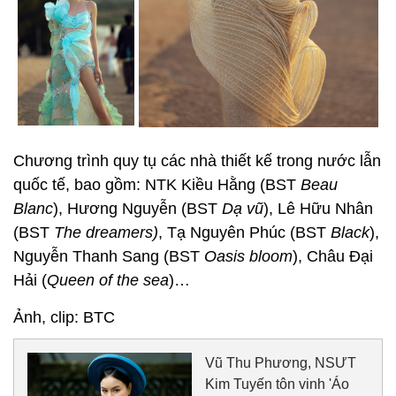
Chương trình quy tụ các nhà thiết kế trong nước lẫn
quốc tế, bao gồm: NTK Kiều Hằng (BST
Beau
Blanc
), Hương Nguyễn (BST
Dạ vũ
), Lê Hữu Nhân
(BST
The dreamers)
, Tạ Nguyên Phúc (BST
Black
),
Nguyễn Thanh Sang (BST
Oasis bloom
), Châu Đại
Hải (
Queen of the sea
)…
Ảnh, clip: BTC
Vũ Thu Phương, NSƯT
Kim Tuyến tôn vinh 'Áo