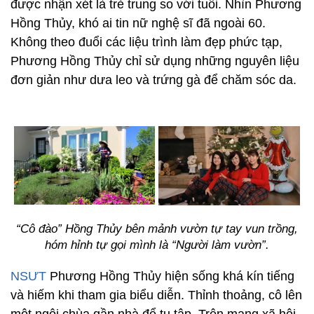
được nhận xét là trẻ trung so với tuổi. Nhìn Phương
Hồng Thủy, khó ai tin nữ nghệ sĩ đã ngoài 60.
Không theo đuổi các liệu trình làm đẹp phức tạp,
Phương Hồng Thủy chỉ sử dụng những nguyên liệu
đơn giản như dưa leo và trứng gà để chăm sóc da.
“Cô đào” Hồng Thủy bên mảnh vườn tự tay vun trồng,
hóm hỉnh tự gọi mình là “Người làm vườn”.
NSƯT
Phương Hồng Thủy hiện sống khá kín tiếng
và hiếm khi tham gia biểu diễn. Thỉnh thoảng, cô lên
một ngôi chùa gần nhà để tu tập. Trên mạng xã hội,