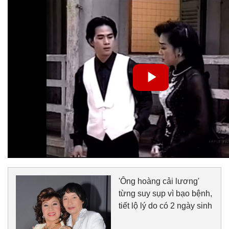
'Ông hoàng cải lương'
từng suy sụp vì bạo bệnh,
tiết lộ lý do có 2 ngày sinh