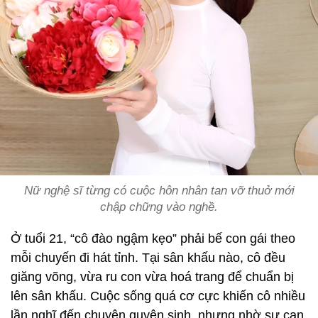
Nữ nghệ sĩ từng có cuộc hôn nhân tan vỡ thuở mới
chập chững vào nghề.
Ở tuổi 21, “cô đào ngậm kẹo” phải bế con gái theo
mỗi chuyến đi hát tỉnh. Tại sân khấu nào, cô đều
giăng võng, vừa ru con vừa hoá trang để chuẩn bị
lên sân khấu. Cuộc sống quá cơ cực khiến cô nhiều
lần nghĩ đến chuyện quyên sinh, nhưng nhờ sự can