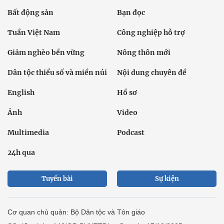
Bất động sản
Bạn đọc
Tuần Việt Nam
Công nghiệp hỗ trợ
Giảm nghèo bền vững
Nông thôn mới
Dân tộc thiểu số và miền núi
Nội dung chuyên đề
English
Hồ sơ
Ảnh
Video
Multimedia
Podcast
24h qua
Tuyến bài
Sự kiện
Cơ quan chủ quản: Bộ Dân tộc và Tôn giáo