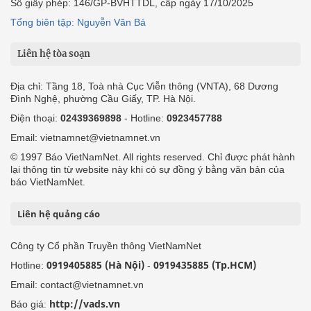
Số giấy phép: 146/GP-BVHTTDL, cấp ngày 17/10/2025
Tổng biên tập: Nguyễn Văn Bá
Liên hệ tòa soạn
Địa chỉ: Tầng 18, Toà nhà Cục Viễn thông (VNTA), 68 Dương
Đình Nghệ, phường Cầu Giấy, TP. Hà Nội.
Điện thoại:
02439369898
- Hotline:
0923457788
Email: vietnamnet@vietnamnet.vn
© 1997 Báo VietNamNet. All rights reserved. Chỉ được phát hành
lại thông tin từ website này khi có sự đồng ý bằng văn bản của
báo VietNamNet.
Liên hệ quảng cáo
Công ty Cổ phần Truyền thông VietNamNet
0919405885 (Hà Nội)
0919435885 (Tp.HCM)
Hotline:
-
Email: contact@vietnamnet.vn
http://vads.vn
Báo giá: