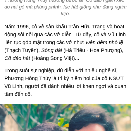
Phương Hồng Thủy thường được là “Cô đào ngậm kẹo”
do hai gò má phúng phính, lúc hát giống như đang ngậm
kẹo.
Năm 1996, cô về sân khấu Trần Hữu Trang và hoạt
động sôi nổi qua các vở diễn. Từ đây, cô và Vũ Linh
liên tục góp mặt trong các vở như:
Đèn đêm nhỏ lệ
(Thạch Tuyền),
Sông dài
(Hà Triều - Hoa Phượng),
Cô đào hát
(Hoàng Song Việt)...
Trong suốt sự nghiệp, dù diễn với nhiều nghệ sĩ,
Phương Hồng Thủy là tri kỷ hiếm hoi của cố NSƯT
Vũ Linh, người đã dành nhiều lời khen ngợi và quan
tâm đến cô.