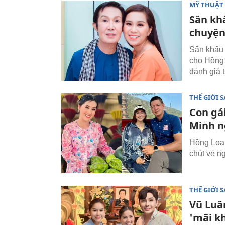
MỸ THUẬT 
Sân khấ
chuyện
Sân khấu 
cho Hồng
đánh giá 
THẾ GIỚI 
Con gá
Minh n
Hồng Loa
chút vẻ ng
THẾ GIỚI 
Vũ Luâ
'mãi k