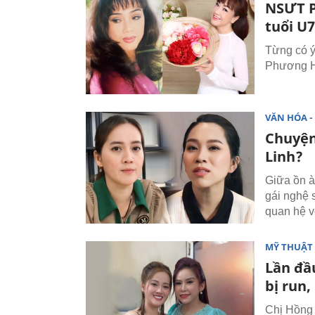
NSƯT P
tuổi U
Từng có ý
Phương H
VĂN HÓA - 
Chuyện
Linh?
Giữa ồn à
gái nghệ s
quan hệ 
MỸ THUẬT 
Lần đầ
bị run, 
Chị Hồng 