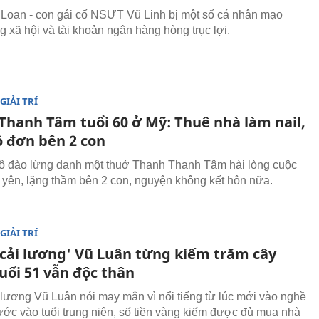
Loan - con gái cố NSƯT Vũ Linh bị một số cá nhân mạo
 xã hội và tài khoản ngân hàng hòng trục lợi.
GIẢI TRÍ
Thanh Tâm tuổi 60 ở Mỹ: Thuê nhà làm nail,
ô đơn bên 2 con
cô đào lừng danh một thuở Thanh Thanh Tâm hài lòng cuộc
 yên, lặng thầm bên 2 con, nguyện không kết hôn nữa.
GIẢI TRÍ
ử cải lương' Vũ Luân từng kiếm trăm cây
uổi 51 vẫn độc thân
i lương Vũ Luân nói may mắn vì nổi tiếng từ lúc mới vào nghề
ước vào tuổi trung niên, số tiền vàng kiếm được đủ mua nhà