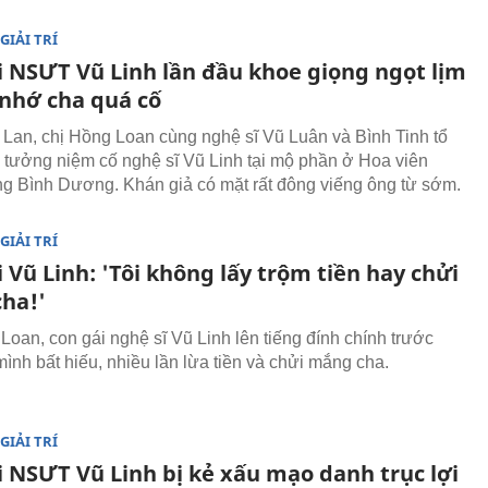
GIẢI TRÍ
i NSƯT Vũ Linh lần đầu khoe giọng ngọt lịm
nhớ cha quá cố
 Lan, chị Hồng Loan cùng nghệ sĩ Vũ Luân và Bình Tinh tổ
 tưởng niệm cố nghệ sĩ Vũ Linh tại mộ phần ở Hoa viên
ng Bình Dương. Khán giả có mặt rất đông viếng ông từ sớm.
GIẢI TRÍ
 Vũ Linh: 'Tôi không lấy trộm tiền hay chửi
ha!'
Loan, con gái nghệ sĩ Vũ Linh lên tiếng đính chính trước
mình bất hiếu, nhiều lần lừa tiền và chửi mắng cha.
GIẢI TRÍ
i NSƯT Vũ Linh bị kẻ xấu mạo danh trục lợi