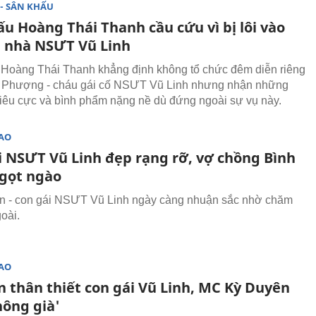
- SÂN KHẤU
u Hoàng Thái Thanh cầu cứu vì bị lôi vào
 nhà NSƯT Vũ Linh
Hoàng Thái Thanh khẳng định không tổ chức đêm diễn riêng
 Phượng - cháu gái cố NSƯT Vũ Linh nhưng nhận những
tiêu cực và bình phẩm nặng nề dù đứng ngoài sự vụ này.
SAO
i NSƯT Vũ Linh đẹp rạng rỡ, vợ chồng Bình
gọt ngào
n - con gái NSƯT Vũ Linh ngày càng nhuận sắc nhờ chăm
oài.
SAO
n thân thiết con gái Vũ Linh, MC Kỳ Duyên
hông già'