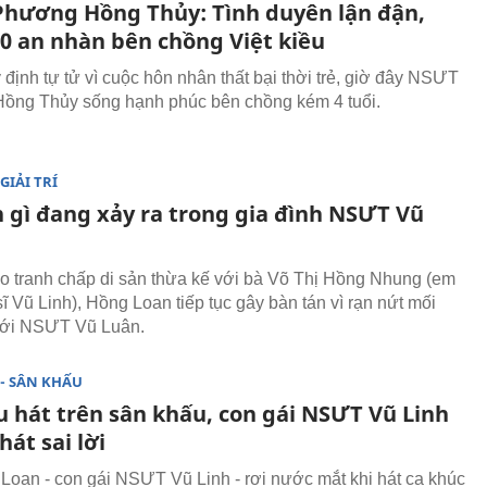
hương Hồng Thủy: Tình duyên lận đận,
70 an nhàn bên chồng Việt kiều
 định tự tử vì cuộc hôn nhân thất bại thời trẻ, giờ đây NSƯT
ồng Thủy sống hạnh phúc bên chồng kém 4 tuổi.
GIẢI TRÍ
 gì đang xảy ra trong gia đình NSƯT Vũ
o tranh chấp di sản thừa kế với bà Võ Thị Hồng Nhung (em
ĩ Vũ Linh), Hồng Loan tiếp tục gây bàn tán vì rạn nứt mối
với NSƯT Vũ Luân.
- SÂN KHẤU
u hát trên sân khấu, con gái NSƯT Vũ Linh
hát sai lời
Loan - con gái NSƯT Vũ Linh - rơi nước mắt khi hát ca khúc