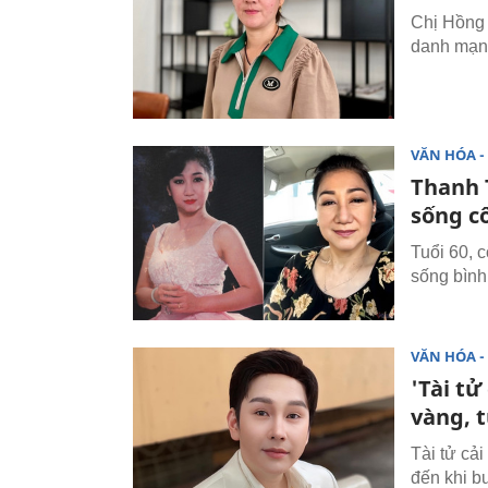
Chị Hồng 
danh mạng
VĂN HÓA - 
Thanh 
sống c
Tuổi 60, 
sống bình
VĂN HÓA - 
'Tài t
vàng, t
Tài tử cả
đến khi b