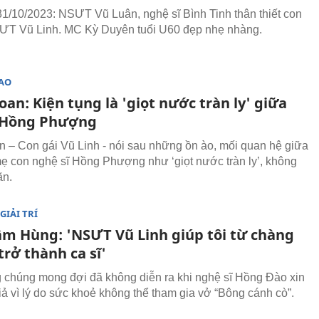
31/10/2023: NSƯT Vũ Luân, nghệ sĩ Bình Tinh thân thiết con
ƯT Vũ Linh. MC Kỳ Duyên tuổi U60 đẹp nhẹ nhàng.
SAO
an: Kiện tụng là 'giọt nước tràn ly' giữa
i Hồng Phượng
 – Con gái Vũ Linh - nói sau những ồn ào, mối quan hệ giữa
ẹ con nghệ sĩ Hồng Phượng như ‘giọt nước tràn ly’, không
ãn.
GIẢI TRÍ
Lâm Hùng: 'NSƯT Vũ Linh giúp tôi từ chàng
 trở thành ca sĩ'
 chúng mong đợi đã không diễn ra khi nghệ sĩ Hồng Đào xin
giả vì lý do sức khoẻ không thể tham gia vở “Bông cánh cò”.