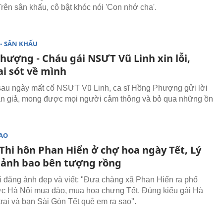
Trên sân khấu, cô bật khóc nói 'Con nhớ cha'.
- SÂN KHẤU
hượng - Cháu gái NSƯT Vũ Linh xin lỗi,
ai sót về mình
au ngày mất cố NSƯT Vũ Linh, ca sĩ Hồng Phượng gửi lời
hán giả, mong được mọi người cảm thông và bỏ qua những ồn
SAO
Thi hôn Phan Hiển ở chợ hoa ngày Tết, Lý
ảnh bao bên tượng rồng
 đăng ảnh đẹp và viết: "Đưa chàng xã Phan Hiển ra phố
 Hà Nội mua đào, mua hoa chưng Tết. Đúng kiểu gái Hà
rai và bạn Sài Gòn Tết quê em ra sao''.