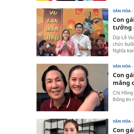
VĂN HÓA - 
Con gá
tưởng 
Dịp Lễ Vu
chức buổi
Nghĩa tra
VĂN HÓA - 
Con gái
mắng c
Chị Hồng 
thông tin 
VĂN HÓA - 
Con gá