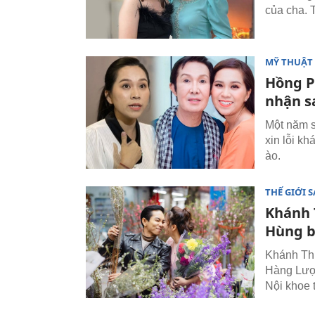
của cha. 
MỸ THUẬT 
Hồng P
nhận s
Một năm s
xin lỗi k
ào.
THẾ GIỚI 
Khánh 
Hùng b
Khánh Thi
Hàng Lược
Nội khoe t