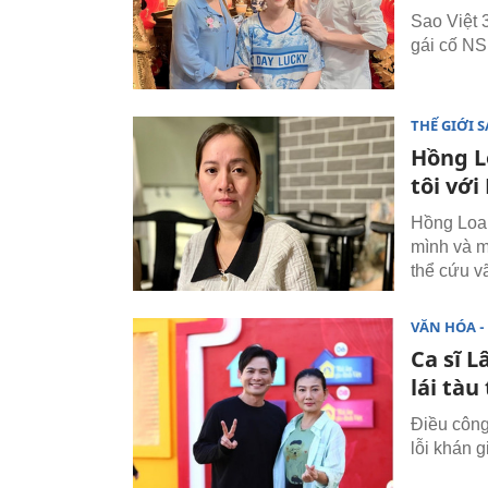
Sao Việt 
gái cố NS
THẾ GIỚI 
Hồng Lo
tôi vớ
Hồng Loan
mình và m
thể cứu v
VĂN HÓA - 
Ca sĩ 
lái tàu
Điều công
lỗi khán 