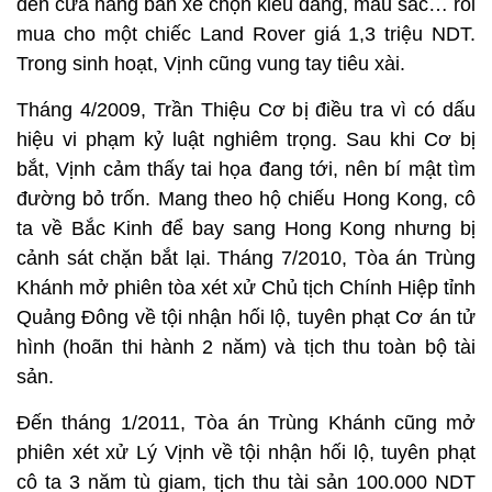
đến cửa hàng bán xe chọn kiểu dáng, màu sắc… rồi
mua cho một chiếc Land Rover giá 1,3 triệu NDT.
Trong sinh hoạt, Vịnh cũng vung tay tiêu xài.
Tháng 4/2009, Trần Thiệu Cơ bị điều tra vì có dấu
hiệu vi phạm kỷ luật nghiêm trọng. Sau khi Cơ bị
bắt, Vịnh cảm thấy tai họa đang tới, nên bí mật tìm
đường bỏ trốn. Mang theo hộ chiếu Hong Kong, cô
ta về Bắc Kinh để bay sang Hong Kong nhưng bị
cảnh sát chặn bắt lại. Tháng 7/2010, Tòa án Trùng
Khánh mở phiên tòa xét xử Chủ tịch Chính Hiệp tỉnh
Quảng Đông về tội nhận hối lộ, tuyên phạt Cơ án tử
hình (hoãn thi hành 2 năm) và tịch thu toàn bộ tài
sản.
Đến tháng 1/2011, Tòa án Trùng Khánh cũng mở
phiên xét xử Lý Vịnh về tội nhận hối lộ, tuyên phạt
cô ta 3 năm tù giam, tịch thu tài sản 100.000 NDT