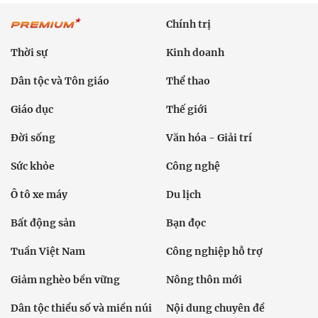
Chính trị
Thời sự
Kinh doanh
Dân tộc và Tôn giáo
Thể thao
Giáo dục
Thế giới
Đời sống
Văn hóa - Giải trí
Sức khỏe
Công nghệ
Ô tô xe máy
Du lịch
Bất động sản
Bạn đọc
Tuần Việt Nam
Công nghiệp hỗ trợ
Giảm nghèo bền vững
Nông thôn mới
Dân tộc thiểu số và miền núi
Nội dung chuyên đề