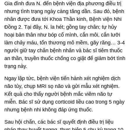
Gia đình đưa N. đến bệnh viện địa phương điều trị
nhưng tình trạng ngày càng tăng dần. Sau đó, bệnh
nhân được đưa tới Khoa Thần kinh, Bệnh viện Nhi
Đồng 2. Tại đây, N. la hét; gồng tay chân; tự hủy
hoại bản thân như bóp cổ mình, cắn môi, cắn lưỡi
làm chảy máu, tổn thương mô mềm, gãy răng… 3-4
người giữ tay chân bệnh nhân và bác sĩ tiêm thuốc
an thần, truyền thuốc chống co giật để giảm bớt tình
trạng này.
Ngay lập tức, bệnh viện tiến hành xét nghiệm dịch
não tủy, chụp MRI sọ não và gửi mẫu xét nghiệm.
Kết quả cho thấy người bệnh mắc viêm não tự
miễn. Bác sĩ sử dụng corticoid liều cao trong 5 ngày
nhưng bệnh nhi không đáp ứng thuốc.
Sau hội chẩn, các bác sĩ quyết định điều trị liệu
pháp thay huyết tương, thực hiện 5 chu kỳ trong 10