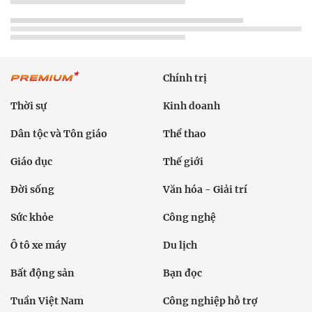
Chính trị
Thời sự
Kinh doanh
Dân tộc và Tôn giáo
Thể thao
Giáo dục
Thế giới
Đời sống
Văn hóa - Giải trí
Sức khỏe
Công nghệ
Ô tô xe máy
Du lịch
Bất động sản
Bạn đọc
Tuần Việt Nam
Công nghiệp hỗ trợ