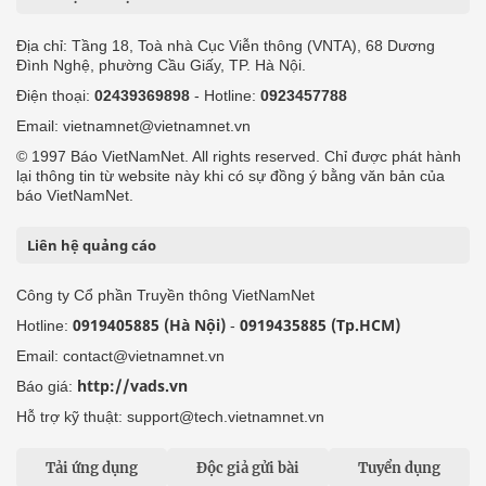
Địa chỉ: Tầng 18, Toà nhà Cục Viễn thông (VNTA), 68 Dương
Đình Nghệ, phường Cầu Giấy, TP. Hà Nội.
Điện thoại:
02439369898
- Hotline:
0923457788
Email: vietnamnet@vietnamnet.vn
© 1997 Báo VietNamNet. All rights reserved. Chỉ được phát hành
lại thông tin từ website này khi có sự đồng ý bằng văn bản của
báo VietNamNet.
Liên hệ quảng cáo
Công ty Cổ phần Truyền thông VietNamNet
0919405885 (Hà Nội)
0919435885 (Tp.HCM)
Hotline:
-
Email: contact@vietnamnet.vn
http://vads.vn
Báo giá:
Hỗ trợ kỹ thuật: support@tech.vietnamnet.vn
Tải ứng dụng
Độc giả gửi bài
Tuyển dụng