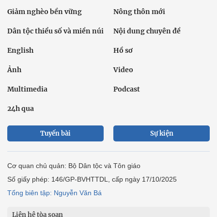
Giảm nghèo bền vững
Nông thôn mới
Dân tộc thiểu số và miền núi
Nội dung chuyên đề
English
Hồ sơ
Ảnh
Video
Multimedia
Podcast
24h qua
Tuyến bài
Sự kiện
Cơ quan chủ quản: Bộ Dân tộc và Tôn giáo
Số giấy phép: 146/GP-BVHTTDL, cấp ngày 17/10/2025
Tổng biên tập: Nguyễn Văn Bá
Liên hệ tòa soạn