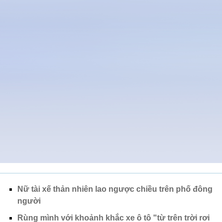
Nữ tài xế thản nhiên lao ngược chiều trên phố đông
người
Rùng mình với khoảnh khắc xe ô tô "từ trên trời rơi