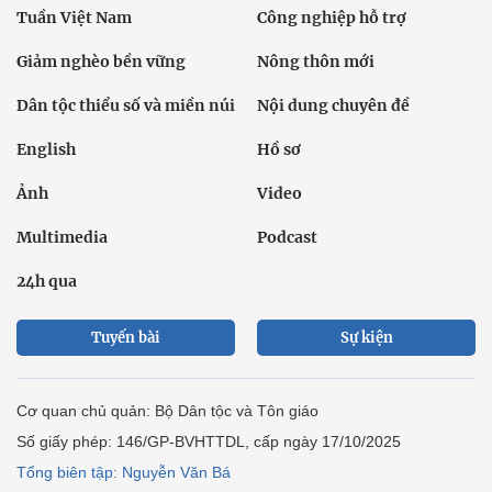
Tuần Việt Nam
Công nghiệp hỗ trợ
Giảm nghèo bền vững
Nông thôn mới
Dân tộc thiểu số và miền núi
Nội dung chuyên đề
English
Hồ sơ
Ảnh
Video
Multimedia
Podcast
24h qua
Tuyến bài
Sự kiện
Cơ quan chủ quản: Bộ Dân tộc và Tôn giáo
Số giấy phép: 146/GP-BVHTTDL, cấp ngày 17/10/2025
Tổng biên tập: Nguyễn Văn Bá