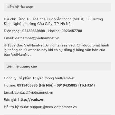
Liên hệ tòa soạn
Địa chỉ: Tầng 18, Toà nhà Cục Viễn thông (VNTA), 68 Dương
Đình Nghệ, phường Cầu Giấy, TP. Hà Nội.
Điện thoại:
02439369898
- Hotline:
0923457788
Email: vietnamnet@vietnamnet.vn
© 1997 Báo VietNamNet. All rights reserved. Chỉ được phát hành
lại thông tin từ website này khi có sự đồng ý bằng văn bản của
báo VietNamNet.
Liên hệ quảng cáo
Công ty Cổ phần Truyền thông VietNamNet
0919405885 (Hà Nội)
0919435885 (Tp.HCM)
Hotline:
-
Email: contact@vietnamnet.vn
http://vads.vn
Báo giá:
Hỗ trợ kỹ thuật: support@tech.vietnamnet.vn