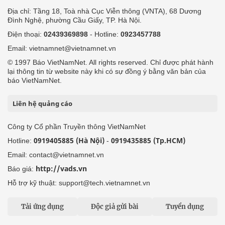
Địa chỉ: Tầng 18, Toà nhà Cục Viễn thông (VNTA), 68 Dương
Đình Nghệ, phường Cầu Giấy, TP. Hà Nội.
Điện thoại:
02439369898
- Hotline:
0923457788
Email: vietnamnet@vietnamnet.vn
© 1997 Báo VietNamNet. All rights reserved. Chỉ được phát hành
lại thông tin từ website này khi có sự đồng ý bằng văn bản của
báo VietNamNet.
Liên hệ quảng cáo
Công ty Cổ phần Truyền thông VietNamNet
0919405885 (Hà Nội)
0919435885 (Tp.HCM)
Hotline:
-
Email: contact@vietnamnet.vn
http://vads.vn
Báo giá:
Hỗ trợ kỹ thuật: support@tech.vietnamnet.vn
Tải ứng dụng
Độc giả gửi bài
Tuyển dụng