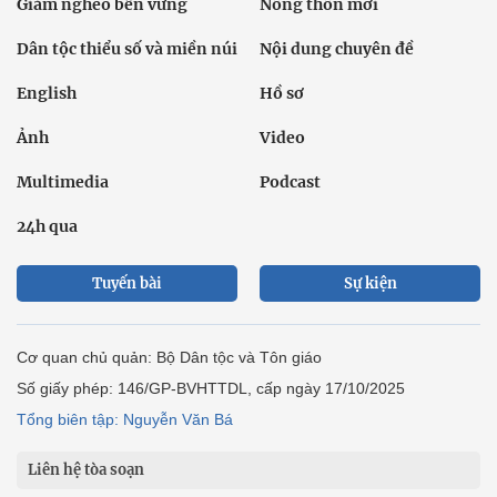
Giảm nghèo bền vững
Nông thôn mới
Dân tộc thiểu số và miền núi
Nội dung chuyên đề
English
Hồ sơ
Ảnh
Video
Multimedia
Podcast
24h qua
Tuyến bài
Sự kiện
Cơ quan chủ quản: Bộ Dân tộc và Tôn giáo
Số giấy phép: 146/GP-BVHTTDL, cấp ngày 17/10/2025
Tổng biên tập: Nguyễn Văn Bá
Liên hệ tòa soạn