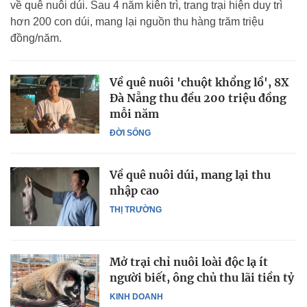
về quê nuôi dúi. Sau 4 năm kiên trì, trang trại hiện duy trì
hơn 200 con dúi, mang lại nguồn thu hàng trăm triệu
đồng/năm.
Về quê nuôi 'chuột khổng lồ', 8X
Đà Nẵng thu đều 200 triệu đồng
mỗi năm
ĐỜI SỐNG
Về quê nuôi dúi, mang lại thu
nhập cao
THỊ TRƯỜNG
Mở trại chỉ nuôi loài độc lạ ít
người biết, ông chủ thu lãi tiền tỷ
KINH DOANH