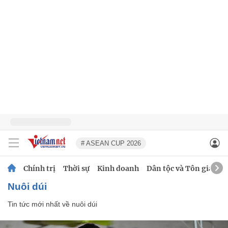
# ASEAN CUP 2026
Chính trị
Thời sự
Kinh doanh
Dân tộc và Tôn giáo
nuôi dúi
Tin tức mới nhất về
nuôi dúi