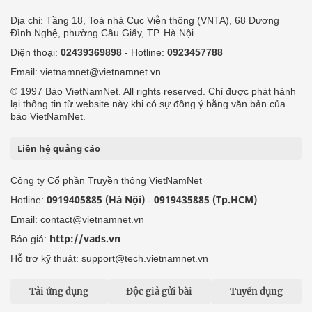
Địa chỉ: Tầng 18, Toà nhà Cục Viễn thông (VNTA), 68 Dương
Đình Nghệ, phường Cầu Giấy, TP. Hà Nội.
Điện thoại:
02439369898
- Hotline:
0923457788
Email: vietnamnet@vietnamnet.vn
© 1997 Báo VietNamNet. All rights reserved. Chỉ được phát hành
lại thông tin từ website này khi có sự đồng ý bằng văn bản của
báo VietNamNet.
Liên hệ quảng cáo
Công ty Cổ phần Truyền thông VietNamNet
0919405885 (Hà Nội)
0919435885 (Tp.HCM)
Hotline:
-
Email: contact@vietnamnet.vn
http://vads.vn
Báo giá:
Hỗ trợ kỹ thuật: support@tech.vietnamnet.vn
Tải ứng dụng
Độc giả gửi bài
Tuyển dụng