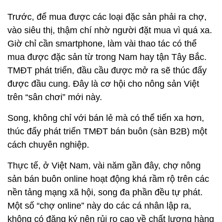
được đầu cung. Đây là cơ hội cho nông sản Việt
trên “sân chơi” mới này.
Song, không chỉ với bán lẻ mà có thể tiến xa hơn,
thúc đẩy phát triển TMĐT bán buôn (sàn B2B) một
cách chuyên nghiệp.
Thực tế, ở Việt Nam, vài năm gần đây, chợ nông
sản bán buôn online hoạt động khá rầm rộ trên các
nền tảng mạng xã hội, song đa phần đều tự phát.
Một số “chợ online” này do các cá nhân lập ra,
không có đăng ký nên rủi ro cao về chất lượng hàng
hoá. Nhưng, với hàng chục ngàn thành viên, thậm
chí cả trăm ngàn người tham gia mỗi “chợ online”,
có thể thấy tiềm năng của TMĐT B2B tại Việt Nam
với hàng nông sản.
Phát triển sàn B2B theo hướng chuyên nghiệp, mọi