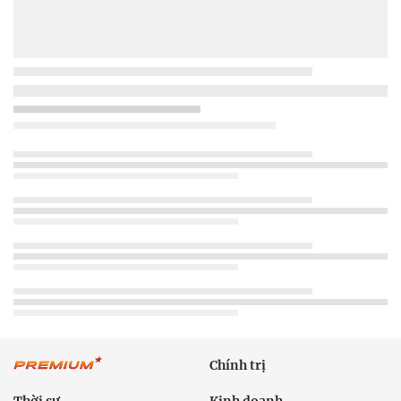
Chính trị
Thời sự
Kinh doanh
Dân tộc và Tôn giáo
Thể thao
Giáo dục
Thế giới
Đời sống
Văn hóa - Giải trí