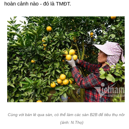
Cùng với bán lẻ qua sàn, có thể làm các sàn B2B để tiêu thụ nông
(ảnh: N.Thọ)
Trước, để mua được các loại đặc sản phải ra chợ,
vào siêu thị, thậm chí nhờ người đặt mua vì quá xa.
Giờ chỉ cần smartphone, làm vài thao tác có thể
mua được đặc sản từ trong Nam hay tận Tây Bắc.
TMĐT phát triển, đầu cầu được mở ra sẽ thúc đẩy