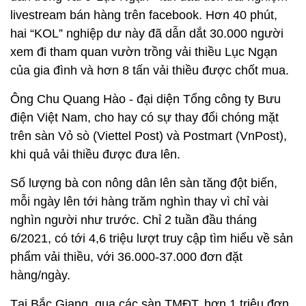
điện Việt Nam, cho hay có sự thay đổi chóng mặt
trên sàn Vỏ sò (Viettel Post) và Postmart (VnPost),
khi quả vải thiều được đưa lên.
Số lượng bà con nông dân lên sàn tăng đột biến,
mỗi ngày lên tới hàng trăm nghìn thay vì chỉ vài
nghìn người như trước. Chỉ 2 tuần đầu tháng
6/2021, có tới 4,6 triệu lượt truy cập tìm hiểu về sản
phẩm vải thiều, với 36.000-37.000 đơn đặt
hàng/ngày.
Tại Bắc Giang, qua các sàn TMĐT, hơn 1 triệu đơn
hàng vải thiều được chốt. Lượng vải bán trên sàn
tăng gấp 5 lần kịch bản đề ra. Còn ở Hải Dương,
đặc sản vải thiều của tỉnh được biết đến rộng rãi,
giúp nông dân có vụ mùa thắng lợi với doanh thu
1.400 tỷ đồng.