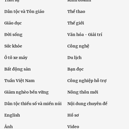
Sức khỏe
Công nghệ
Ô tô xe máy
Du lịch
Bất động sản
Bạn đọc
Tuần Việt Nam
Công nghiệp hỗ trợ
Giảm nghèo bền vững
Nông thôn mới
Dân tộc thiểu số và miền núi
Nội dung chuyên đề
English
Hồ sơ
Ảnh
Video
Multimedia
Podcast
24h qua
Tuyến bài
Sự kiện