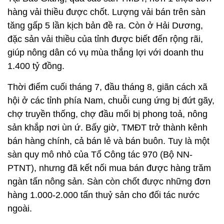
Thời điểm cuối tháng 7, đầu tháng 8, giãn cách xã
hội ở các tỉnh phía Nam, chuỗi cung ứng bị đứt gãy,
chợ truyền thống, chợ đầu mối bị phong toả, nông
sản khắp nơi ùn ứ. Bấy giờ, TMĐT trở thành kênh
bán hàng chính, cả bán lẻ và bán buôn. Tuy là một
sàn quy mô nhỏ của Tổ Công tác 970 (Bộ NN-
PTNT), nhưng đã kết nối mua bán được hàng trăm
ngàn tấn nông sản. Sàn còn chốt được những đơn
hàng 1.000-2.000 tấn thuỷ sản cho đối tác nước
ngoài.
Với combo nông sản bán lẻ cho người dân
TP.HCM, sàn này cũng tiêu thụ cả 1.000 tấn nông
sản/ngày. Có thời điểm, sàn liên tục bị “sập” do
lượng truy cập tăng vọt.
Hướng đi mới cho hàng triệu hộ dân