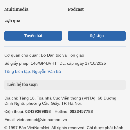
Cơ quan chủ quản: Bộ Dân tộc và Tôn giáo
Số giấy phép: 146/GP-BVHTTDL, cấp ngày 17/10/2025
Tổng biên tập: Nguyễn Văn Bá
Liên hệ tòa soạn
Địa chỉ: Tầng 18, Toà nhà Cục Viễn thông (VNTA), 68 Dương
Đình Nghệ, phường Cầu Giấy, TP. Hà Nội.
Điện thoại:
02439369898
- Hotline:
0923457788
Email: vietnamnet@vietnamnet.vn
© 1997 Báo VietNamNet. All rights reserved. Chỉ được phát hành
lại thông tin từ website này khi có sự đồng ý bằng văn bản của
báo VietNamNet.
Liên hệ quảng cáo
Công ty Cổ phần Truyền thông VietNamNet
0919405885 (Hà Nội)
0919435885 (Tp.HCM)
Hotline:
-