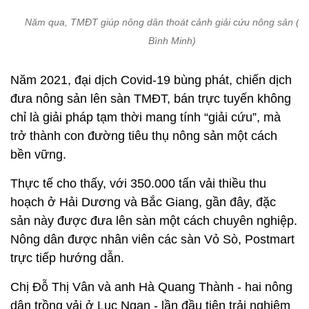
chỉ là giải pháp tạm thời mang tính “giải cứu”, mà
trở thành con đường tiêu thụ nông sản một cách
bền vững.
Thực tế cho thấy, với 350.000 tấn vải thiều thu
hoạch ở Hải Dương và Bắc Giang, gần đây, đặc
sản này được đưa lên sàn một cách chuyên nghiệp.
Nông dân được nhân viên các sàn Vỏ Sò, Postmart
trực tiếp hướng dẫn.
Chị Đỗ Thị Vân và anh Hà Quang Thành - hai nông
dân trồng vải ở Lục Ngạn - lần đầu tiên trải nghiệm
livestream bán hàng trên facebook. Hơn 40 phút,
hai “KOL” nghiệp dư này đã dẫn dắt 30.000 người
xem đi tham quan vườn trồng vải thiều Lục Ngạn
của gia đình và hơn 8 tấn vải thiều được chốt mua.
Ông Chu Quang Hào - đại diện Tổng công ty Bưu