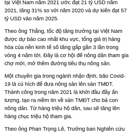
hóa của nền kinh tế số tăng gấp gần 3 lần trong
vòng 4 năm tới. Đây là cơ hội để nông dân tham gia
chợ mới, mở thêm đường tiêu thụ nông sản.
Một chuyên gia trong ngành nhận định, bão Covid-
19 là cú hích để đưa nông sản lên sàn TMĐT.
Thành công trong năm 2021 là khởi đầu đầy ấn
tượng, tạo ra niềm tin về sàn TMĐT cho bà con
nông dân. Từ hàng triệu hộ dân, sau sẽ tăng lên
hàng chục triệu hộ tham gia.
Theo ông Phan Trọng Lê, Trưởng ban Nghiên cứu
phát triển Vietnam Post, đến nay, Postmart đã đưa
sản phẩm của hơn 2,5 triệu hộ sản xuất nông
nghiệp trong cả nước lên môi trường số, thúc đẩy
tiêu thụ hơn 20.000 tấn nông sản. Viettel Post hỗ
trợ hơn 2 triệu hộ lên sàn, tiêu thụ faafn 12.900 tấn
hàng, trị giá 74,3 tỷ đồng.