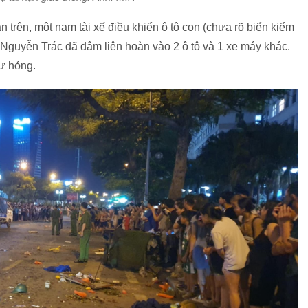
n trên, một nam tài xế điều khiển ô tô con (chưa rõ biển kiểm
 Nguyễn Trác đã đâm liên hoàn vào 2 ô tô và 1 xe máy khác.
ư hỏng.