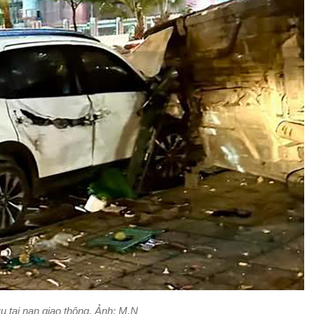
ụ tai nạn giao thông. Ảnh: M.N