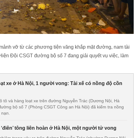
 mảnh vỡ từ các phương tiện văng khắp mặt đường, nam tài
 Hiện Đội CSGT đường bộ số 7 đang giải quyết vụ việc, làm
ạt xe ở Hà Nội, 1 người vong: Tài xế có nồng độ cồn
a ô tô và hàng loạt xe trên đường Nguyễn Trác (Dương Nội, Hà
 đường bộ số 7 (Phòng CSGT Công an Hà Nội) đã kiểm tra nồng
i nạn.
 ‘điên’ tông liên hoàn ở Hà Nội, một người tử vong
nghiêm trọng xảy ra trên đường Nguyễn Trác (phường Dương Nội,