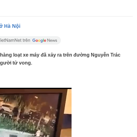
 ở Hà Nội
và hàng loạt xe máy đã xảy ra trên đường Nguyễn Trác
người tử vong.