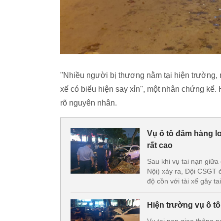
"Nhiều người bị thương nằm tại hiện trường,
xế có biểu hiện say xỉn", một nhân chứng kể.
rõ nguyên nhân.
Vụ ô tô đâm hàng lo
rất cao
Sau khi vụ tai nạn giữ
Nội) xảy ra, Đội CSGT
độ cồn với tài xế gây ta
Hiện trường vụ ô tô
Vụ tai nạn giao thông 